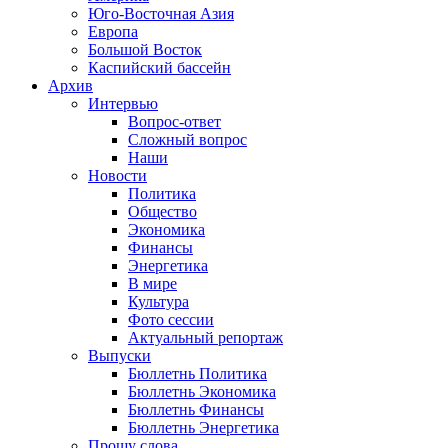
Юго-Восточная Азия
Европа
Большой Восток
Каспийский бассейн
Архив
Интервью
Вопрос-ответ
Сложный вопрос
Наши
Новости
Политика
Общество
Экономика
Финансы
Энергетика
В мире
Культура
Фото сессии
Актуальный репортаж
Выпуски
Бюллетнь Политика
Бюллетнь Экономика
Бюллетнь Финансы
Бюллетнь Энергетика
Прошу слова