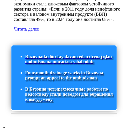
экономики стала ключевым фактором устойчивого
развития страны: «Если в 2011 году доля ненефтяного
сектора в валовом внутреннем продукте (ВВП)
составляла 49%, то в 2024 году она достигла 68%».
Читать далее
Buzovnada dörd ay davam edən drenaj işləri
ombudsmana müraciətə səbəb olub
Four-month drainage works in Buzovna
prompt an appeal to the ombudsman
В Бузовна четырехмесячные работы по
водоотводу стали поводом для обращения
к омбудсмену