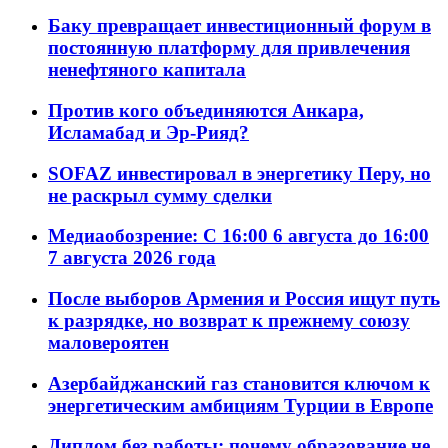
Баку превращает инвестиционный форум в
постоянную платформу для привлечения
ненефтяного капитала
Против кого объединяются Анкара,
Исламабад и Эр-Рияд?
SOFAZ инвестировал в энергетику Перу, но
не раскрыл сумму сделки
Медиаобозрение: С 16:00 6 августа до 16:00
7 августа 2026 года
После выборов Армения и Россия ищут путь
к разрядке, но возврат к прежнему союзу
маловероятен
Азербайджанский газ становится ключом к
энергетическим амбициям Турции в Европе
Диплом без работы: почему образование не