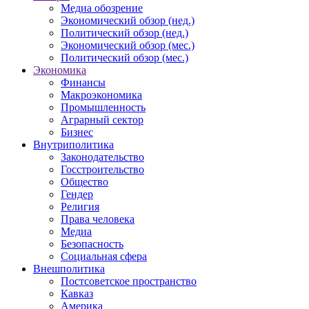
Медиа обозрение
Экономический обзор (нед.)
Политический обзор (нед.)
Экономический обзор (мес.)
Политический обзор (мес.)
Экономика
Финансы
Макроэкономика
Промышленность
Аграрный сектор
Бизнес
Внутриполитика
Законодательство
Госстроительство
Общество
Гендер
Религия
Права человека
Медиа
Безопасность
Социальная сфера
Внешполитика
Постсоветское пространство
Кавказ
Америка