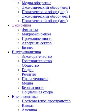
Медиа обозрение
Экономический обзор (нед.)
Политический обзор (нед.)
Экономический обзор (мес.)
Политический обзор (мес.)
Экономика
Финансы
Макроэкономика
Промышленность
Аграрный сектор
Бизнес
Внутриполитика
Законодательство
Госстроительство
Общество
Гендер
Религия
Права человека
Медиа
Безопасность
Социальная сфера
Внешполитика
Постсоветское пространство
Кавказ
Америка