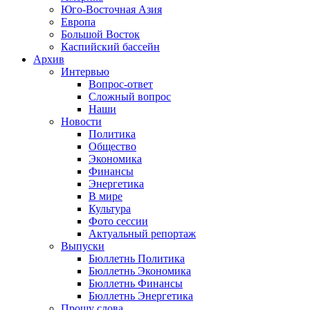
Юго-Восточная Азия
Европа
Большой Восток
Каспийский бассейн
Архив
Интервью
Вопрос-ответ
Сложный вопрос
Наши
Новости
Политика
Общество
Экономика
Финансы
Энергетика
В мире
Культура
Фото сессии
Актуальный репортаж
Выпуски
Бюллетнь Политика
Бюллетнь Экономика
Бюллетнь Финансы
Бюллетнь Энергетика
Прошу слова