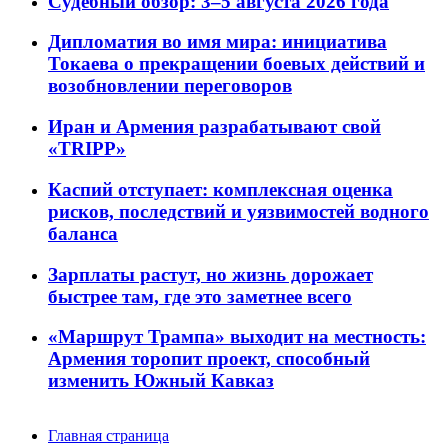
Судебный обзор: 3–5 августа 2026 года
Дипломатия во имя мира: инициатива
Токаева о прекращении боевых действий и
возобновлении переговоров
Иран и Армения разрабатывают свой
«TRIPP»
Каспий отступает: комплексная оценка
рисков, последствий и уязвимостей водного
баланса
Зарплаты растут, но жизнь дорожает
быстрее там, где это заметнее всего
«Маршрут Трампа» выходит на местность:
Армения торопит проект, способный
изменить Южный Кавказ
Главная страница