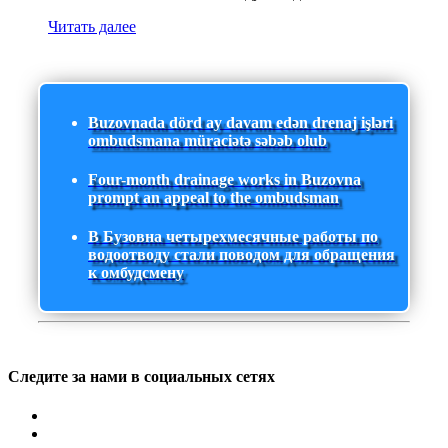
Читать далее
Buzovnada dörd ay davam edən drenaj işləri
ombudsmana müraciətə səbəb olub
Four-month drainage works in Buzovna
prompt an appeal to the ombudsman
В Бузовна четырехмесячные работы по
водоотводу стали поводом для обращения
к омбудсмену
Следите за нами в социальных сетях