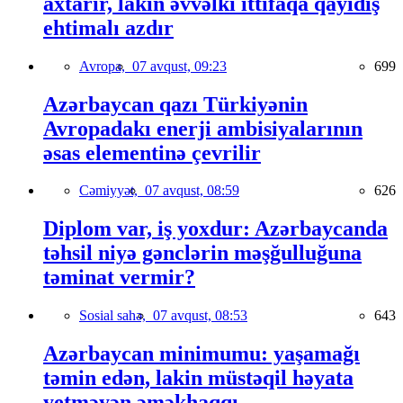
axtarır, lakin əvvəlki ittifaqa qayıdış
ehtimalı azdır
Avropa,
07 avqust, 09:23
699
Azərbaycan qazı Türkiyənin
Avropadakı enerji ambisiyalarının
əsas elementinə çevrilir
Cəmiyyət,
07 avqust, 08:59
626
Diplom var, iş yoxdur: Azərbaycanda
təhsil niyə gənclərin məşğulluğuna
təminat vermir?
Sosial sahə,
07 avqust, 08:53
643
Azərbaycan minimumu: yaşamağı
təmin edən, lakin müstəqil həyata
yetməyən əməkhaqqı