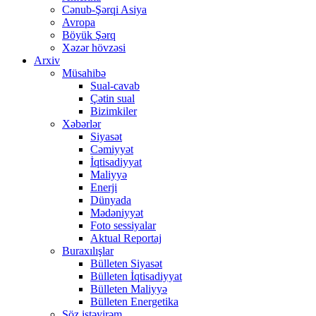
Cənub-Şərqi Asiya
Avropa
Böyük Şərq
Xəzər hövzəsi
Arxiv
Müsahibə
Sual-cavab
Çətin sual
Bizimkiler
Xəbərlər
Siyasət
Cəmiyyət
İqtisadiyyat
Maliyyə
Enerji
Dünyada
Mədəniyyət
Foto sessiyalar
Aktual Reportaj
Buraxılışlar
Bülleten Siyasət
Bülleten İqtisadiyyat
Bülleten Maliyyə
Bülleten Energetika
Söz istəyirəm