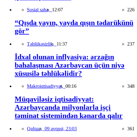
Sosial sahə,
12:07
226
“Qışda yayın, yayda qışın tədarükünü
gör”
Təhlükəsizlik,
11:37
237
İdxal olunan inflyasiya: ərzağın
bahalaşması Azərbaycan üçün niyə
xüsusilə təhlükəlidir?
Makroiqtisadiyyat,
00:16
348
Müqaviləsiz iqtisadiyyat:
Azərbaycanda milyonlarla işçi
təminat sistemindən kənarda qalır
Qafqaz,
09 avqust, 23:03
361