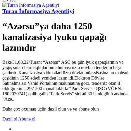
Turan İnformasiya Agentliyi
“Azərsu”ya daha 1250
kanalizasiya lyuku qapağı
lazımdır
Bakı/31.08.22/Turan: “Azərsu” ASC bu gün lyuk qapaqlarının və
yağış suları barmaqlıqlarının alınması üzrə növbəti tenderini başa
çatdırıb. Kanalizasiya xidmətləri üzrə dövlət müəssisəsinə bu məhsul
çeşidinin 1250 ədədi yenidən lazım idi.Elektron Dövlət
Satınalmaları Vahid Portalının məlumatına görə, tenderdə ötən il
olduğu kimi, 297 200 manat təkliflə “Park Servis” QSC (VÖEN:
1802020741) qalib gəlib."Park Servis" şirkəti 30 bank günü ərzində
“Azə...
Daha çox oxumaq üçün daxil olun və ya abunə olun
Daxil ol
Abunə ol