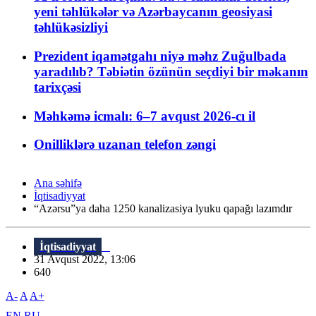
yeni təhlükələr və Azərbaycanın geosiyasi
təhlükəsizliyi
Prezident iqamətgahı niyə məhz Zuğulbada
yaradılıb? Təbiətin özünün seçdiyi bir məkanın
tarixçəsi
Məhkəmə icmalı: 6–7 avqust 2026-cı il
Onilliklərə uzanan telefon zəngi
Ana səhifə
İqtisadiyyat
“Azərsu”ya daha 1250 kanalizasiya lyuku qapağı lazımdır
İqtisadiyyat
31 Avqust 2022, 13:06
640
A-
A
A+
EN
RU