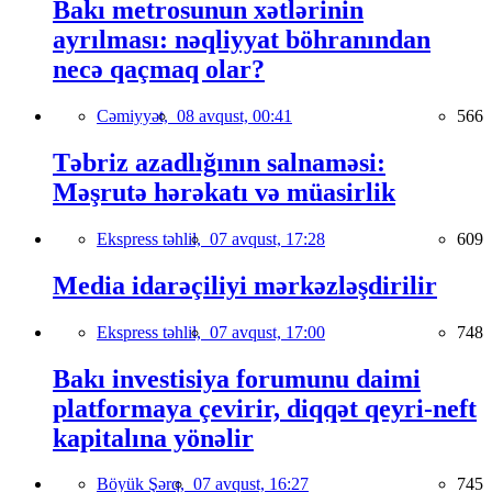
Bakı metrosunun xətlərinin
ayrılması: nəqliyyat böhranından
necə qaçmaq olar?
Cəmiyyət,
08 avqust, 00:41
566
Təbriz azadlığının salnaməsi:
Məşrutə hərəkatı və müasirlik
Ekspress təhlil,
07 avqust, 17:28
609
Media idarəçiliyi mərkəzləşdirilir
Ekspress təhlil,
07 avqust, 17:00
748
Bakı investisiya forumunu daimi
platformaya çevirir, diqqət qeyri-neft
kapitalına yönəlir
Böyük Şərq,
07 avqust, 16:27
745