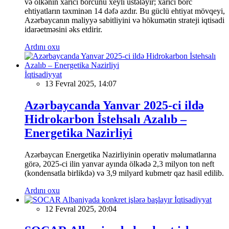
və ölkənin xarici borcunu xeyli üstələyir; xarici borc
ehtiyatların təxminən 14 dəfə azdır. Bu güclü ehtiyat mövqeyi,
Azərbaycanın maliyyə sabitliyini və hökumətin strateji iqtisadi
idarəetməsini əks etdirir.
Ardını oxu
İqtisadiyyat
13 Fevral 2025, 14:07
Azərbaycanda Yanvar 2025-ci ildə
Hidrokarbon İstehsalı Azalıb –
Energetika Nazirliyi
Azərbaycan Energetika Nazirliyinin operativ məlumatlarına
görə, 2025-ci ilin yanvar ayında ölkədə 2,3 milyon ton neft
(kondensatla birlikdə) və 3,9 milyard kubmetr qaz hasil edilib.
Ardını oxu
İqtisadiyyat
12 Fevral 2025, 20:04