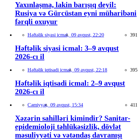
Yaxınlaşma, lakin barışıq deyil:
Rusiya və Gürcüstan eyni müharibəni
fərqli oxuyur
Həftəlik siyasi icmal,
09 avqust, 22:20
391
Həftəlik siyasi icmal: 3–9 avqust
2026-cı il
Həftəlik iqtisadi icmal,
09 avqust, 22:18
395
Həftəlik iqtisadi icmal: 2–9 avqust
2026-cı il
Cəmiyyət,
09 avqust, 15:34
411
Xəzərin sahilləri kimindir? Sanitar-
epidemioloji təhlükəsizlik, dövlət
məsuliyyəti və vətəndaş davranışı