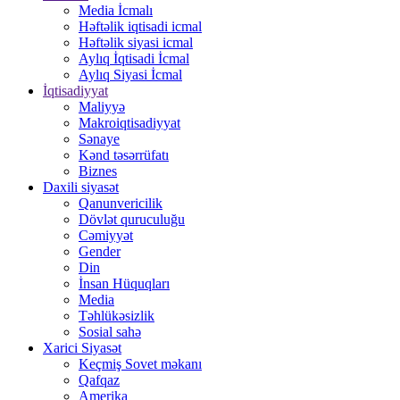
Media İcmalı
Həftəlik iqtisadi icmal
Həftəlik siyasi icmal
Aylıq İqtisadi İcmal
Aylıq Siyasi İcmal
İqtisadiyyat
Maliyyə
Makroiqtisadiyyat
Sənaye
Kənd təsərrüfatı
Biznes
Daxili siyasət
Qanunvericilik
Dövlət quruculuğu
Cəmiyyət
Gender
Din
İnsan Hüquqları
Media
Təhlükəsizlik
Sosial sahə
Xarici Siyasət
Keçmiş Sovet məkanı
Qafqaz
Amerika