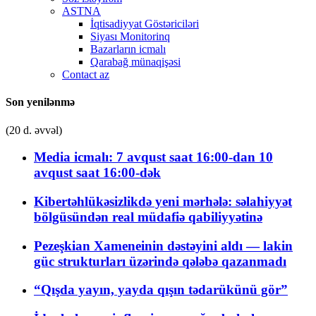
ASTNA
İqtisadiyyat Göstəriciləri
Siyası Monitorinq
Bazarların icmalı
Qarabağ münaqişəsi
Contact az
Son yenilənmə
(20 d. əvvəl)
Media icmalı: 7 avqust saat 16:00-dan 10
avqust saat 16:00-dək
Kibertəhlükəsizlikdə yeni mərhələ: səlahiyyət
bölgüsündən real müdafiə qabiliyyətinə
Pezeşkian Xameneinin dəstəyini aldı — lakin
güc strukturları üzərində qələbə qazanmadı
“Qışda yayın, yayda qışın tədarükünü gör”