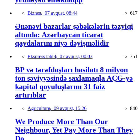
Biznes,
07 avqust, 08:44
617
Ənənəvi bazarlar şəbəkələrin təzyiqi
altında: Azərbaycan ticarət
qaydalarını niyə dəyişməlidir
Ekspress təhlil,
07 avqust, 00:03
751
BP və tərəfdaşları hasilatı 8 milyon
ton səviyyəsində saxlamaqla AÇG-yə
kapital qoyuluşlarını 31 faiz
artırıblar
Agriculture,
09 avqust, 15:26
840
We Produce More Than Our
Neighbour, Yet Pay More Than They
Do