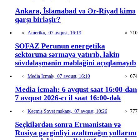
Ankara, İslamabad və Ər-Riyad kimə
qarşı birləşir?
Amerika,
07 avqust, 16:19
710
SOFAZ Perunun energetika
sektoruna sərmayə yatırıb, lakin
sövdələşmənin məbləğini açıqlamayıb
Media İcmalı,
07 avqust, 16:10
674
Media icmalı: 6 avqust saat 16:00-dan
7 avqust 2026-cı il saat 16:00-dək
Keçmiş Sovet məkanı,
07 avqust, 10:26
777
Seçkilərdən sonra Ermənistan və
Rusiya gərginliyi azaltmağın yollarını