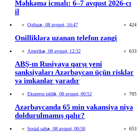
Məhkəmə icmalı: 6–7 avqust 2026-cı
il
Qafqaz,
08 avqust, 16:47
424
Onilliklərə uzanan telefon zəngi
Amerika,
08 avqust, 12:32
633
ABŞ-ın Rusiyaya qarşı yeni
sanksiyaları Azərbaycan üçün risklər
və imkanlar yaradır
Ekspress təhlil,
08 avqust, 00:52
705
Azərbaycanda 65 min vakansiya niyə
doldurulmamış qalır?
Sosial sahə,
08 avqust, 00:50
653