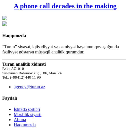
A phone call decades in the making
Haqqımızda
“Turan” siyasət, iqtisadiyyat və cəmiyyət həyatının qovuşuğunda
fəaliyyət göstərən müstəqil analitik qurumdur.
Turan analitik xidməti
Bakı, AZ1010
Süleyman Rəhimov küç.,186, Mən. 24
Tel.: (+99412) 440 11 96
agency@turan.az
Faydalı
İstifadə şərtləri
Məxfilik siyasti
Abunə
Haqqımızda