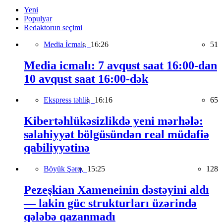
Yeni
Populyar
Redaktorun seçimi
Media İcmalı,
16:26
51
Media icmalı: 7 avqust saat 16:00-dan
10 avqust saat 16:00-dək
Ekspress təhlil,
16:16
65
Kibertəhlükəsizlikdə yeni mərhələ:
səlahiyyət bölgüsündən real müdafiə
qabiliyyətinə
Böyük Şərq,
15:25
128
Pezeşkian Xameneinin dəstəyini aldı
— lakin güc strukturları üzərində
qələbə qazanmadı