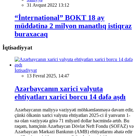
31 Avqust 2022 13:12
“İnternational” BOKT 18 ay
müddətinə 2 milyon manatlıq istiqraz
buraxacaq
İqtisadiyyat
İqtisadiyyat
13 Fevral 2025, 14:47
Azərbaycanın xarici valyuta
ehtiyatları xarici borcu 14 dəfə aşdı
Azərbaycanın maliyyə vəziyyəti möhkəmlənməyə davam edir,
çünki ölkənin xarici valyuta ehtiyatları 2025-ci il yanvarın 1-
nə olan vəziyyətə görə 71 milyard dollar həcmində artıb. Bu
rəqəm, həmçinin Azərbaycan Dövlət Neft Fondu (SOFAZ) və
Azərbaycan Mərkəzi Bankının (AMB) ehtiyatlarını əhatə edir