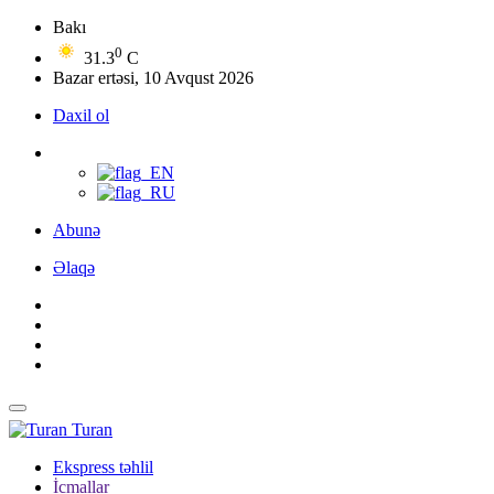
Bakı
0
31.3
C
Bazar ertəsi, 10 Avqust 2026
Daxil ol
Abunə
Əlaqə
Turan
Ekspress təhlil
İcmallar