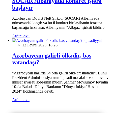
SOCAR Albaniyada konkret işlərə
başlayır
Azərbaycan Dövlət Neft Şirkəti (SOCAR) Albaniyada
nümayəndəlik açıb və bu il konkret bir layihənin icrasına
başlamağa hazırlaşır, Albaniyanın "Albgaz" şirkəti bildirib.
Ardını oxu
İqtisadiyyat
12 Fevral 2025, 18:26
Azərbaycan gəlirli ölkədir, bəs
vətəndaşı?
"Azərbaycan hazırda 54 orta gəlirli ölkə arasındadır". Bunu
Prezident Administrasiyasının İqtisadi məsələlər və innovativ
inkişaf siyasəti şöbəsinin müdiri Şahmar Mövsümov fevralın
10-da Bakıda Dünya Bankının "Dünya İnkişaf Hesabatı
2024" təqdimatında deyib.
Ardını oxu