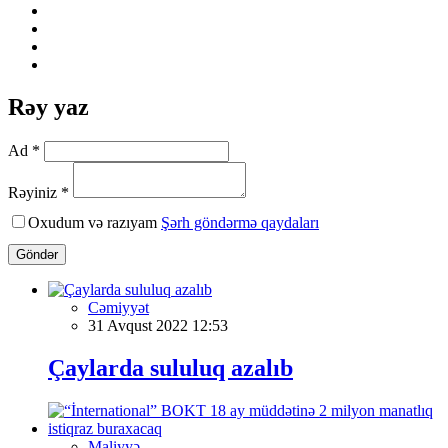
Rəy yaz
Ad *
Rəyiniz *
Oxudum və razıyam
Şərh göndərmə qaydaları
Göndər
Cəmiyyət
31 Avqust 2022 12:53
Çaylarda sululuq azalıb
Maliyyə