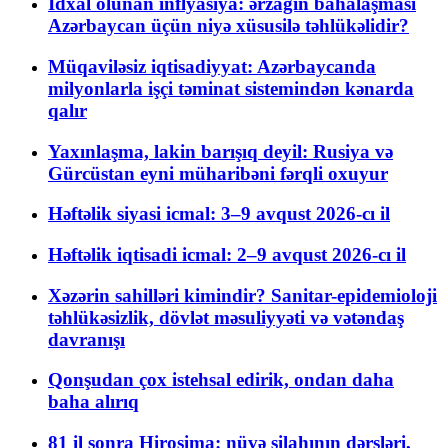
İdxal olunan inflyasiya: ərzağın bahalaşması
Azərbaycan üçün niyə xüsusilə təhlükəlidir?
Müqaviləsiz iqtisadiyyat: Azərbaycanda
milyonlarla işçi təminat sistemindən kənarda
qalır
Yaxınlaşma, lakin barışıq deyil: Rusiya və
Gürcüstan eyni müharibəni fərqli oxuyur
Həftəlik siyasi icmal: 3–9 avqust 2026-cı il
Həftəlik iqtisadi icmal: 2–9 avqust 2026-cı il
Xəzərin sahilləri kimindir? Sanitar-epidemioloji
təhlükəsizlik, dövlət məsuliyyəti və vətəndaş
davranışı
Qonşudan çox istehsal edirik, ondan daha
baha alırıq
81 il sonra Hiroşima: nüvə silahının dərsləri,