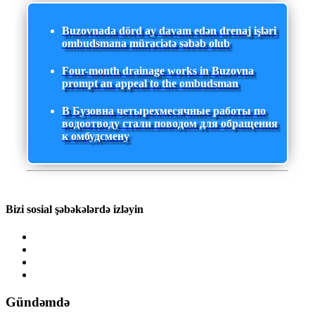
Buzovnada dörd ay davam edən drenaj işləri
ombudsmana müraciətə səbəb olub
Four-month drainage works in Buzovna
prompt an appeal to the ombudsman
В Бузовна четырехмесячные работы по
водоотводу стали поводом для обращения
к омбудсмену
Bizi sosial şəbəkələrdə izləyin
Gündəmdə