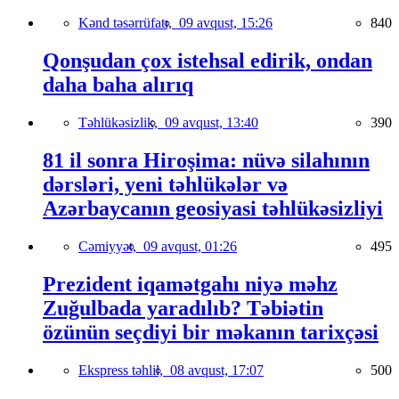
Kənd təsərrüfatı,
09 avqust, 15:26
840
Qonşudan çox istehsal edirik, ondan
daha baha alırıq
Təhlükəsizlik,
09 avqust, 13:40
390
81 il sonra Hiroşima: nüvə silahının
dərsləri, yeni təhlükələr və
Azərbaycanın geosiyasi təhlükəsizliyi
Cəmiyyət,
09 avqust, 01:26
495
Prezident iqamətgahı niyə məhz
Zuğulbada yaradılıb? Təbiətin
özünün seçdiyi bir məkanın tarixçəsi
Ekspress təhlil,
08 avqust, 17:07
500