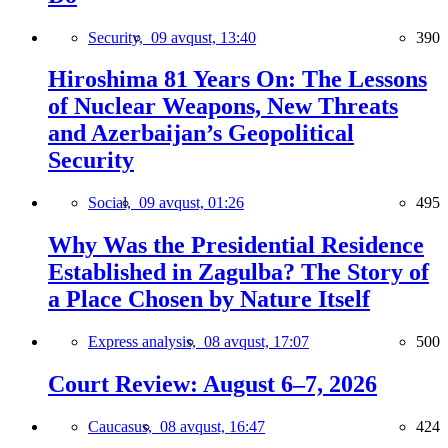
Security,
09 avqust, 13:40
390
Hiroshima 81 Years On: The Lessons
of Nuclear Weapons, New Threats
and Azerbaijan’s Geopolitical
Security
Social,
09 avqust, 01:26
495
Why Was the Presidential Residence
Established in Zagulba? The Story of
a Place Chosen by Nature Itself
Express analysis,
08 avqust, 17:07
500
Court Review: August 6–7, 2026
Caucasus,
08 avqust, 16:47
424