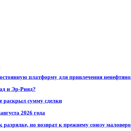
а
остоянную платформу для привлечения ненефтяно
ад и Эр-Рияд?
не раскрыл сумму сделки
 августа 2026 года
 разрядке, но возврат к прежнему союзу маловеро