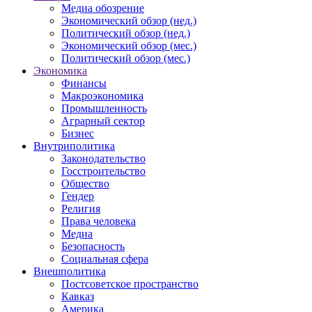
Медиа обозрение
Экономический обзор (нед.)
Политический обзор (нед.)
Экономический обзор (мес.)
Политический обзор (мес.)
Экономика
Финансы
Макроэкономика
Промышленность
Аграрный сектор
Бизнес
Внутриполитика
Законодательство
Госстроительство
Общество
Гендер
Религия
Права человека
Медиа
Безопасность
Социальная сфера
Внешполитика
Постсоветское пространство
Кавказ
Америка