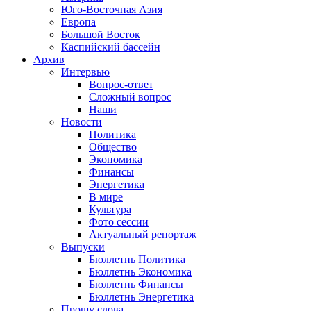
Юго-Восточная Азия
Европа
Большой Восток
Каспийский бассейн
Архив
Интервью
Вопрос-ответ
Сложный вопрос
Наши
Новости
Политика
Общество
Экономика
Финансы
Энергетика
В мире
Культура
Фото сессии
Актуальный репортаж
Выпуски
Бюллетнь Политика
Бюллетнь Экономика
Бюллетнь Финансы
Бюллетнь Энергетика
Прошу слова