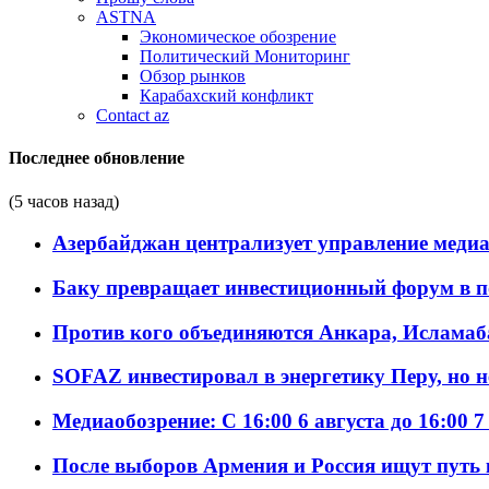
ASTNA
Экономическое обозрение
Политический Мониторинг
Обзор рынков
Карабахский конфликт
Contact az
Последнее обновление
(5 часов назад)
Азербайджан централизует управление меди
Баку превращает инвестиционный форум в п
Против кого объединяются Анкара, Исламаб
SOFAZ инвестировал в энергетику Перу, но 
Медиаобозрение: С 16:00 6 августа до 16:00 7
После выборов Армения и Россия ищут путь к