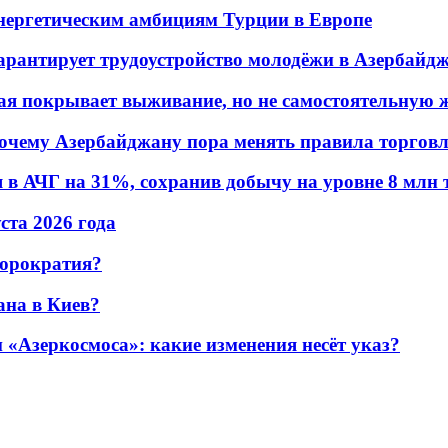
энергетическим амбициям Турции в Европе
гарантирует трудоустройство молодёжи в Азербайд
ая покрывает выживание, но не самостоятельную 
почему Азербайджану пора менять правила торгов
в АЧГ на 31%, сохранив добычу на уровне 8 млн 
уста 2026 года
бюрократия?
ана в Киев?
«Азеркосмоса»: какие изменения несёт указ?