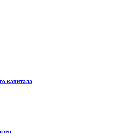
го капитала
ятен