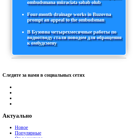
ombudsmana müraciətə səbəb olub
Four-month drainage works in Buzovna
prompt an appeal to the ombudsman
В Бузовна четырехмесячные работы по
водоотводу стали поводом для обращения
к омбудсмену
Следите за нами в социальных сетях
Актуально
Новое
Популярные