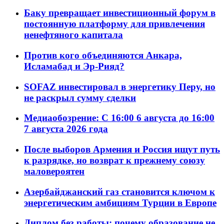
Баку превращает инвестиционный форум в
постоянную платформу для привлечения
ненефтяного капитала
Против кого объединяются Анкара,
Исламабад и Эр-Рияд?
SOFAZ инвестировал в энергетику Перу, но
не раскрыл сумму сделки
Медиаобозрение: С 16:00 6 августа до 16:00
7 августа 2026 года
После выборов Армения и Россия ищут путь
к разрядке, но возврат к прежнему союзу
маловероятен
Азербайджанский газ становится ключом к
энергетическим амбициям Турции в Европе
Диплом без работы: почему образование не