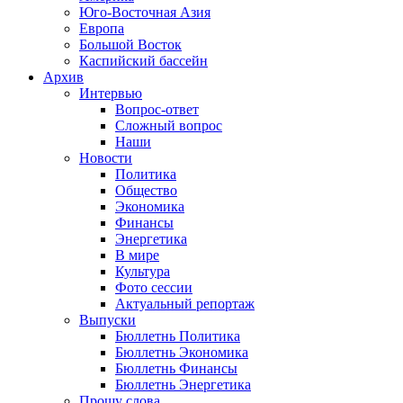
Юго-Восточная Азия
Европа
Большой Восток
Каспийский бассейн
Архив
Интервью
Вопрос-ответ
Сложный вопрос
Наши
Новости
Политика
Общество
Экономика
Финансы
Энергетика
В мире
Культура
Фото сессии
Актуальный репортаж
Выпуски
Бюллетнь Политика
Бюллетнь Экономика
Бюллетнь Финансы
Бюллетнь Энергетика
Прошу слова