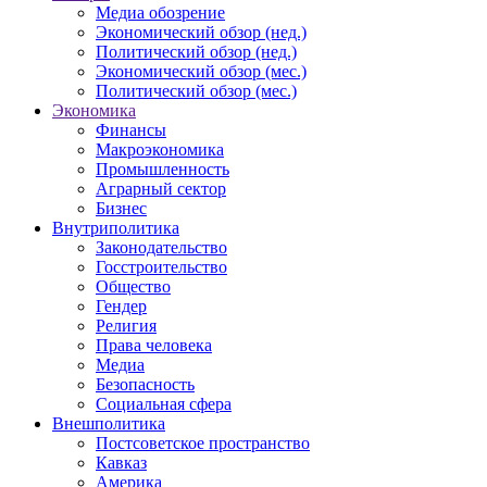
Медиа обозрение
Экономический обзор (нед.)
Политический обзор (нед.)
Экономический обзор (мес.)
Политический обзор (мес.)
Экономика
Финансы
Макроэкономика
Промышленность
Аграрный сектор
Бизнес
Внутриполитика
Законодательство
Госстроительство
Общество
Гендер
Религия
Права человека
Медиа
Безопасность
Социальная сфера
Внешполитика
Постсоветское пространство
Кавказ
Америка