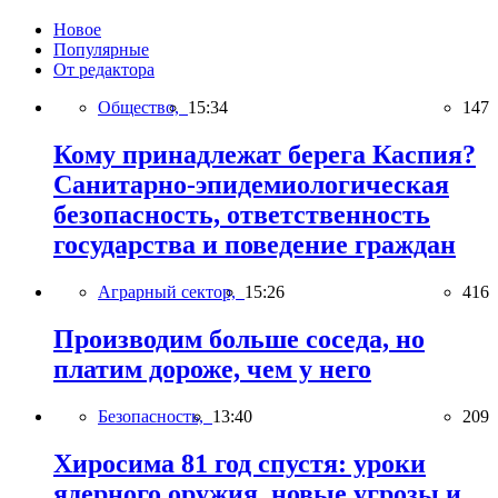
Новое
Популярные
От редактора
Общество,
15:34
147
Кому принадлежат берега Каспия?
Санитарно-эпидемиологическая
безопасность, ответственность
государства и поведение граждан
Аграрный сектор,
15:26
416
Производим больше соседа, но
платим дороже, чем у него
Безопасность,
13:40
209
Хиросима 81 год спустя: уроки
ядерного оружия, новые угрозы и