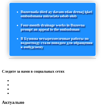
Buzovnada dörd ay davam edən drenaj işləri
ombudsmana müraciətə səbəb olub
Four-month drainage works in Buzovna
prompt an appeal to the ombudsman
В Бузовна четырехмесячные работы по
водоотводу стали поводом для обращения
к омбудсмену
Следите за нами в социальных сетях
Актуально