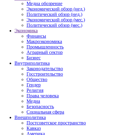
Медиа обозрение
Экономический обзор (нед.)
Политический обзор (нед.)
Экономический обзор (мес.)
Политический обзор (мес.)
Экономика
Финансы
Макроэкономика
Промышленность
Аграрный сектор
Бизнес
Внутриполитика
Законодательство
Госстроительство
Общество
Гендер
Религия
Права человека
Медиа
Безопасность
Социальная сфера
Внешполитика
Постсоветское пространство
Кавказ
Америка