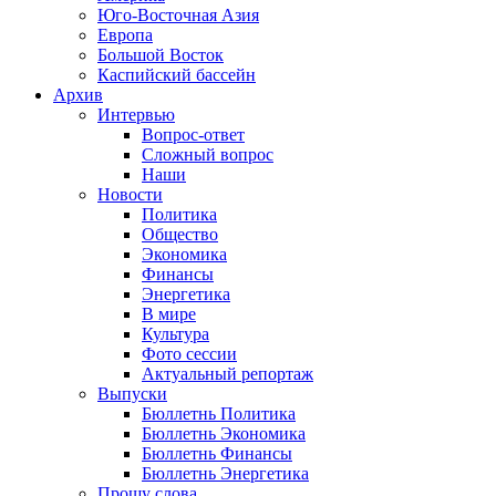
Юго-Восточная Азия
Европа
Большой Восток
Каспийский бассейн
Архив
Интервью
Вопрос-ответ
Сложный вопрос
Наши
Новости
Политика
Общество
Экономика
Финансы
Энергетика
В мире
Культура
Фото сессии
Актуальный репортаж
Выпуски
Бюллетнь Политика
Бюллетнь Экономика
Бюллетнь Финансы
Бюллетнь Энергетика
Прошу слова