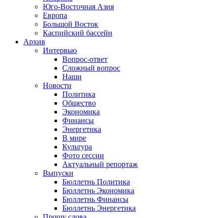
Юго-Восточная Азия
Европа
Большой Восток
Каспийский бассейн
Архив
Интервью
Вопрос-ответ
Сложный вопрос
Наши
Новости
Политика
Общество
Экономика
Финансы
Энергетика
В мире
Культура
Фото сессии
Актуальный репортаж
Выпуски
Бюллетнь Политика
Бюллетнь Экономика
Бюллетнь Финансы
Бюллетнь Энергетика
Прошу слова