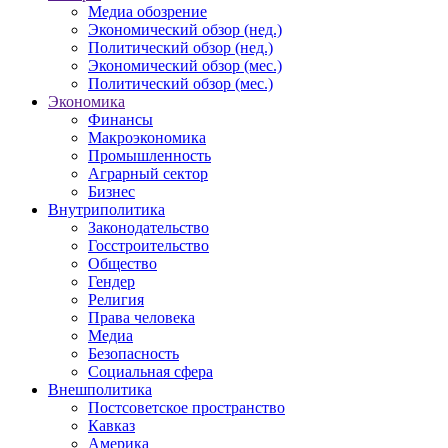
Медиа обозрение
Экономический обзор (нед.)
Политический обзор (нед.)
Экономический обзор (мес.)
Политический обзор (мес.)
Экономика
Финансы
Макроэкономика
Промышленность
Аграрный сектор
Бизнес
Внутриполитика
Законодательство
Госстроительство
Общество
Гендер
Религия
Права человека
Медиа
Безопасность
Социальная сфера
Внешполитика
Постсоветское пространство
Кавказ
Америка