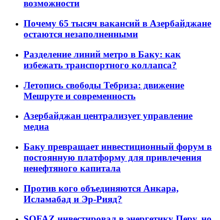
возможности
Почему 65 тысяч вакансий в Азербайджане
остаются незаполненными
Разделение линий метро в Баку: как
избежать транспортного коллапса?
Летопись свободы Тебриза: движение
Мешруте и современность
Азербайджан централизует управление
медиа
Баку превращает инвестиционный форум в
постоянную платформу для привлечения
ненефтяного капитала
Против кого объединяются Анкара,
Исламабад и Эр-Рияд?
SOFAZ инвестировал в энергетику Перу, но