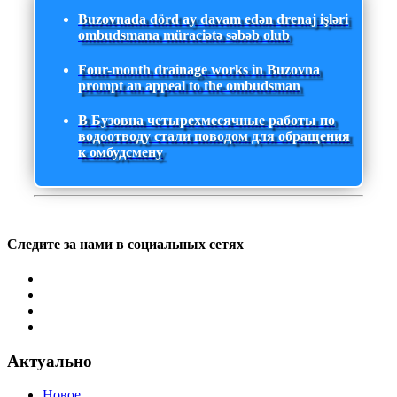
Buzovnada dörd ay davam edən drenaj işləri
ombudsmana müraciətə səbəb olub
Four-month drainage works in Buzovna
prompt an appeal to the ombudsman
В Бузовна четырехмесячные работы по
водоотводу стали поводом для обращения
к омбудсмену
Следите за нами в социальных сетях
Актуально
Новое