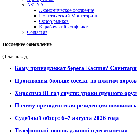
ASTNA
Экономическое обозрение
Политический Мониторинг
Обзор рынков
Карабахский конфликт
Contact az
Последнее обновление
(1 час назад)
Кому принадлежат берега Каспия? Санитарно-
Производим больше соседа, но платим дороже
Хиросима 81 год спустя: уроки ядерного ору
Почему президентская резиденция появилась 
Судебный обзор: 6–7 августа 2026 года
Телефонный звонок длиной в десятилетия