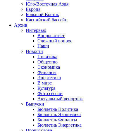
Юго-Восточная Азия
Европа
Большой Восток
Каспийский бассейн
Архив
Интервью
Вопрос-ответ
Сложный вопрос
Наши
Новости
Политика
Общество
Экономика
Финансы
Энергетика
В мире
Культура
Фото сессии
Актуальный репортаж
Выпуски
Бюллетнь Политика
Бюллетнь Экономика
Бюллетнь Финансы
Бюллетнь Энергетика
Прошу слова