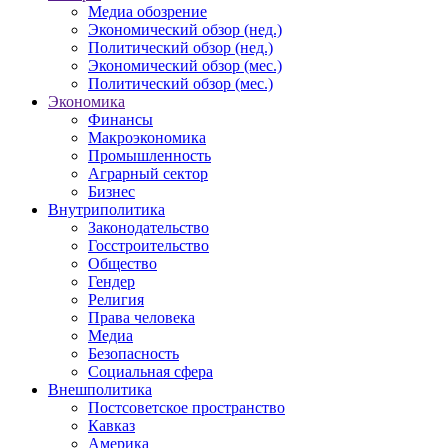
Медиа обозрение
Экономический обзор (нед.)
Политический обзор (нед.)
Экономический обзор (мес.)
Политический обзор (мес.)
Экономика
Финансы
Макроэкономика
Промышленность
Аграрный сектор
Бизнес
Внутриполитика
Законодательство
Госстроительство
Общество
Гендер
Религия
Права человека
Медиа
Безопасность
Социальная сфера
Внешполитика
Постсоветское пространство
Кавказ
Америка