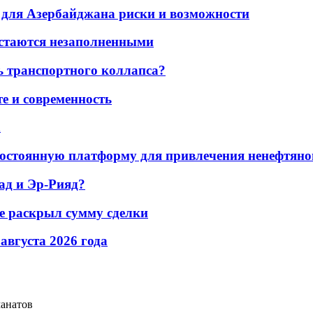
для Азербайджана риски и возможности
остаются незаполненными
ь транспортного коллапса?
е и современность
а
остоянную платформу для привлечения ненефтяно
ад и Эр-Рияд?
не раскрыл сумму сделки
 августа 2026 года
манатов