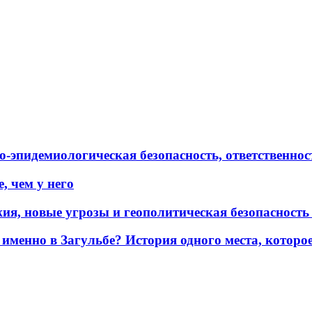
эпидемиологическая безопасность, ответственност
, чем у него
жия, новые угрозы и геополитическая безопасност
именно в Загульбе? История одного места, которо