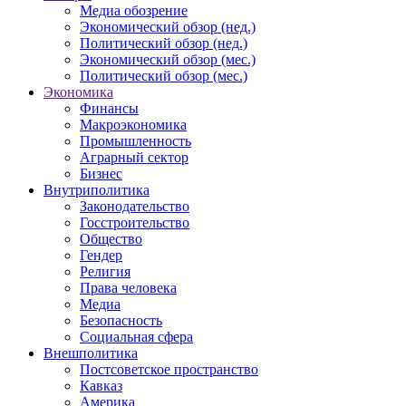
Медиа обозрение
Экономический обзор (нед.)
Политический обзор (нед.)
Экономический обзор (мес.)
Политический обзор (мес.)
Экономика
Финансы
Макроэкономика
Промышленность
Аграрный сектор
Бизнес
Внутриполитика
Законодательство
Госстроительство
Общество
Гендер
Религия
Права человека
Медиа
Безопасность
Социальная сфера
Внешполитика
Постсоветское пространство
Кавказ
Америка