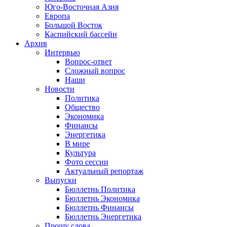
Юго-Восточная Азия
Европа
Большой Восток
Каспийский бассейн
Архив
Интервью
Вопрос-ответ
Сложный вопрос
Наши
Новости
Политика
Общество
Экономика
Финансы
Энергетика
В мире
Культура
Фото сессии
Актуальный репортаж
Выпуски
Бюллетнь Политика
Бюллетнь Экономика
Бюллетнь Финансы
Бюллетнь Энергетика
Прошу слова