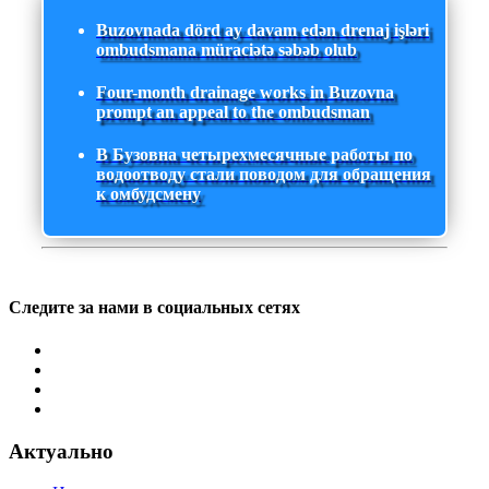
Buzovnada dörd ay davam edən drenaj işləri
ombudsmana müraciətə səbəb olub
Four-month drainage works in Buzovna
prompt an appeal to the ombudsman
В Бузовна четырехмесячные работы по
водоотводу стали поводом для обращения
к омбудсмену
Следите за нами в социальных сетях
Актуально