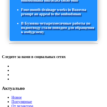
ombudsmana müraciətə səbəb olub
Four-month drainage works in Buzovna
prompt an appeal to the ombudsman
В Бузовна четырехмесячные работы по
водоотводу стали поводом для обращения
к омбудсмену
Следите за нами в социальных сетях
Актуально
Новое
Популярные
От редактора