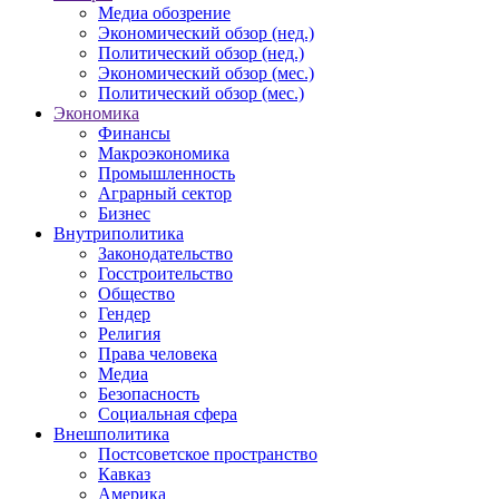
Медиа обозрение
Экономический обзор (нед.)
Политический обзор (нед.)
Экономический обзор (мес.)
Политический обзор (мес.)
Экономика
Финансы
Макроэкономика
Промышленность
Аграрный сектор
Бизнес
Внутриполитика
Законодательство
Госстроительство
Общество
Гендер
Религия
Права человека
Медиа
Безопасность
Социальная сфера
Внешполитика
Постсоветское пространство
Кавказ
Америка