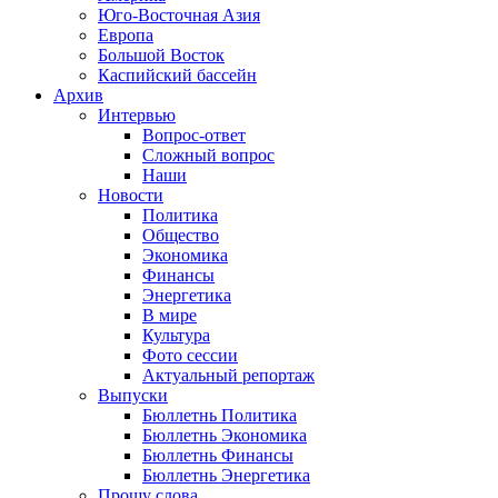
Юго-Восточная Азия
Европа
Большой Восток
Каспийский бассейн
Архив
Интервью
Вопрос-ответ
Сложный вопрос
Наши
Новости
Политика
Общество
Экономика
Финансы
Энергетика
В мире
Культура
Фото сессии
Актуальный репортаж
Выпуски
Бюллетнь Политика
Бюллетнь Экономика
Бюллетнь Финансы
Бюллетнь Энергетика
Прошу слова