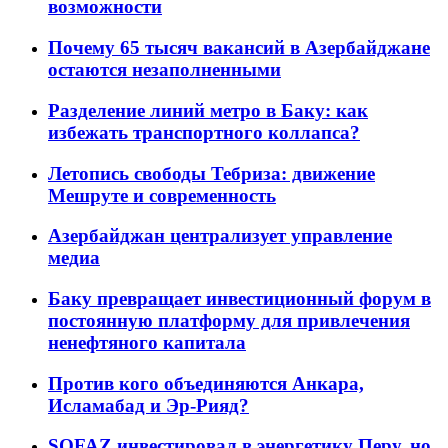
возможности
Почему 65 тысяч вакансий в Азербайджане
остаются незаполненными
Разделение линий метро в Баку: как
избежать транспортного коллапса?
Летопись свободы Тебриза: движение
Мешруте и современность
Азербайджан централизует управление
медиа
Баку превращает инвестиционный форум в
постоянную платформу для привлечения
ненефтяного капитала
Против кого объединяются Анкара,
Исламабад и Эр-Рияд?
SOFAZ инвестировал в энергетику Перу, но