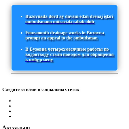
Buzovnada dörd ay davam edən drenaj işləri
ombudsmana müraciətə səbəb olub
Four-month drainage works in Buzovna
prompt an appeal to the ombudsman
В Бузовна четырехмесячные работы по
водоотводу стали поводом для обращения
к омбудсмену
Следите за нами в социальных сетях
Актуально