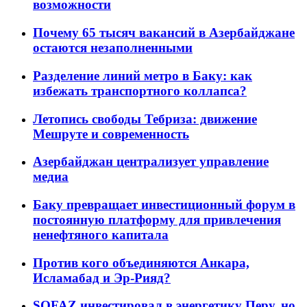
возможности
Почему 65 тысяч вакансий в Азербайджане
остаются незаполненными
Разделение линий метро в Баку: как
избежать транспортного коллапса?
Летопись свободы Тебриза: движение
Мешруте и современность
Азербайджан централизует управление
медиа
Баку превращает инвестиционный форум в
постоянную платформу для привлечения
ненефтяного капитала
Против кого объединяются Анкара,
Исламабад и Эр-Рияд?
SOFAZ инвестировал в энергетику Перу, но