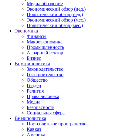
Медиа обозрение
Экономический обзор (нед.)
Политический обзор (нед.)
Экономический обзор (мес.)
Политический обзор (мес.)
Экономика
Финансы
Макроэкономика
Промышленность
Аграрный сектор
Бизнес
Внутриполитика
Законодательство
Госстроительство
Общество
Гендер
Религия
Права человека
Медиа
Безопасность
Социальная сфера
Внешполитика
Постсоветское пространство
Кавказ
Америка