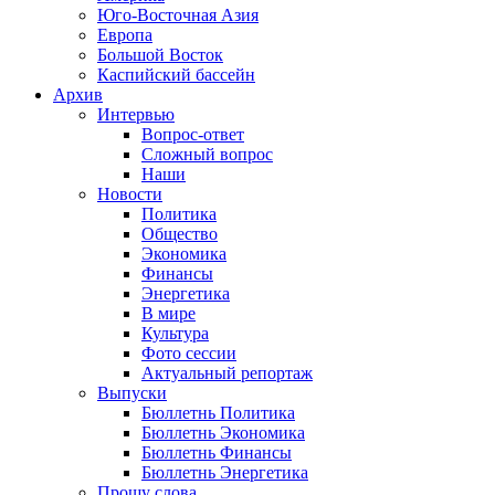
Юго-Восточная Азия
Европа
Большой Восток
Каспийский бассейн
Архив
Интервью
Вопрос-ответ
Сложный вопрос
Наши
Новости
Политика
Общество
Экономика
Финансы
Энергетика
В мире
Культура
Фото сессии
Актуальный репортаж
Выпуски
Бюллетнь Политика
Бюллетнь Экономика
Бюллетнь Финансы
Бюллетнь Энергетика
Прошу слова