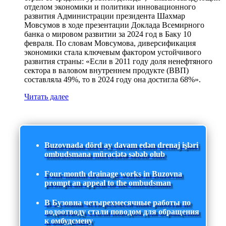
отделом экономики и политики инновационного
развития Администрации президента Шахмар
Мовсумов в ходе презентации Доклада Всемирного
банка о мировом развитии за 2024 год в Баку 10
февраля. По словам Мовсумова, диверсификация
экономики стала ключевым фактором устойчивого
развития страны: «Если в 2011 году доля ненефтяного
сектора в валовом внутреннем продукте (ВВП)
составляла 49%, то в 2024 году она достигла 68%».
Читать далее
Buzovnada dörd ay davam edən drenaj işləri
ombudsmana müraciətə səbəb olub
Four-month drainage works in Buzovna
prompt an appeal to the ombudsman
В Бузовна четырехмесячные работы по
водоотводу стали поводом для обращения
к омбудсмену