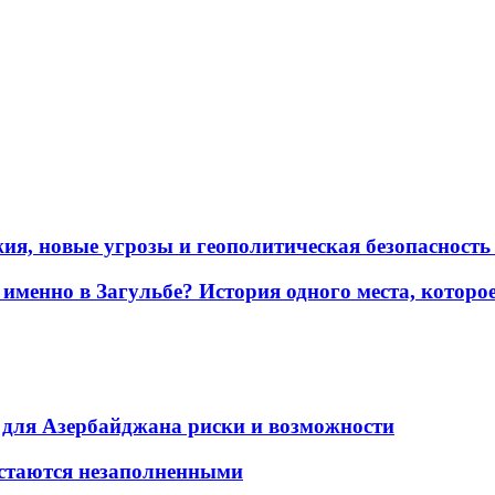
жия, новые угрозы и геополитическая безопасност
именно в Загульбе? История одного места, которо
для Азербайджана риски и возможности
остаются незаполненными