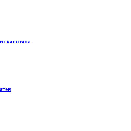
го капитала
ятен