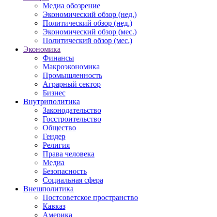
Медиа обозрение
Экономический обзор (нед.)
Политический обзор (нед.)
Экономический обзор (мес.)
Политический обзор (мес.)
Экономика
Финансы
Макроэкономика
Промышленность
Аграрный сектор
Бизнес
Внутриполитика
Законодательство
Госстроительство
Общество
Гендер
Религия
Права человека
Медиа
Безопасность
Социальная сфера
Внешполитика
Постсоветское пространство
Кавказ
Америка