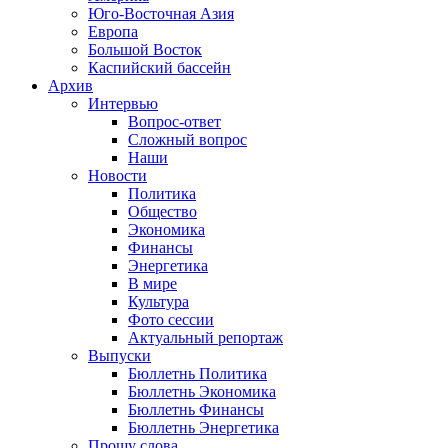
Юго-Восточная Азия
Европа
Большой Восток
Каспийский бассейн
Архив
Интервью
Вопрос-ответ
Сложный вопрос
Наши
Новости
Политика
Общество
Экономика
Финансы
Энергетика
В мире
Культура
Фото сессии
Актуальный репортаж
Выпуски
Бюллетнь Политика
Бюллетнь Экономика
Бюллетнь Финансы
Бюллетнь Энергетика
Прошу слова