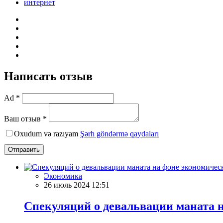
интернет
Написать отзыв
Ad *
Ваш отзыв *
Oxudum və razıyam
Şərh göndərmə qaydaları
Отправить
Экономика
26 июль 2024 12:51
Спекуляций о девальвации маната н