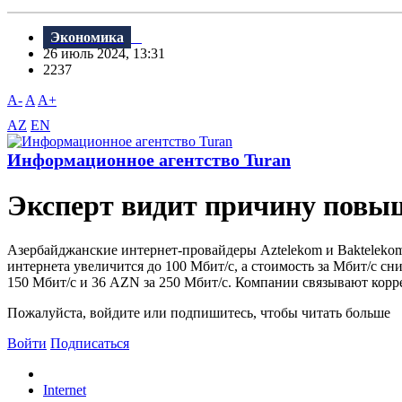
Экономика
26 июль 2024, 13:31
2237
A-
A
A+
AZ
EN
Информационное агентство Turan
Эксперт видит причину повы
Азербайджанские интернет-провайдеры Aztelekom и Baktelekom
интернета увеличится до 100 Мбит/с, а стоимость за Мбит/с сн
150 Мбит/с и 36 AZN за 250 Мбит/с. Компании связывают корре
Пожалуйста, войдите или подпишитесь, чтобы читать больше
Войти
Подписаться
Internet