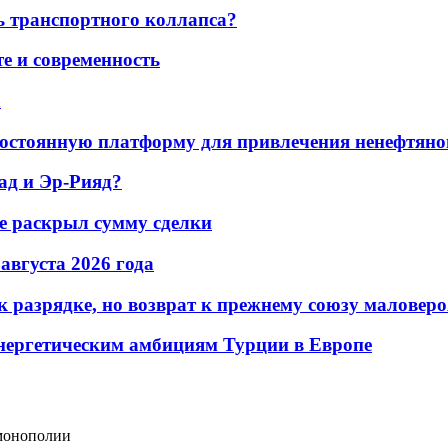
ь транспортного коллапса?
е и современность
а
остоянную платформу для привлечения ненефтяно
ад и Эр-Рияд?
не раскрыл сумму сделки
 августа 2026 года
 разрядке, но возврат к прежнему союзу маловеро
энергетическим амбициям Турции в Европе
монополии