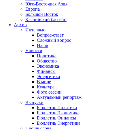
Юго-Восточная Азия
Европа
Большой Восток
Каспийский бассейн
Архив
Интервью
Вопрос-ответ
Сложный вопрос
Наши
Новости
Политика
Общество
Экономика
Финансы
Энергетика
В мире
Культура
Фото сессии
Актуальный репортаж
Выпуски
Бюллетнь Политика
Бюллетнь Экономика
Бюллетнь Финансы
Бюллетнь Энергетика
Прошу слова