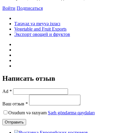
Войти
Подписаться
Tərəvəz və meyvə ixracı
Vegetable and Fruit Exports
Экспорт овощей и фруктов
Написать отзыв
Ad *
Ваш отзыв *
Oxudum və razıyam
Şərh göndərmə qaydaları
Отправить