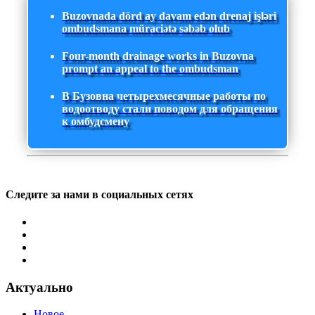
Buzovnada dörd ay davam edən drenaj işləri
ombudsmana müraciətə səbəb olub
Four-month drainage works in Buzovna
prompt an appeal to the ombudsman
В Бузовна четырехмесячные работы по
водоотводу стали поводом для обращения
к омбудсмену
Следите за нами в социальных сетях
Актуально
Новое