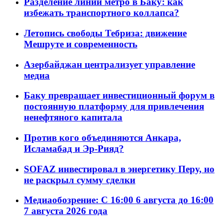
Разделение линий метро в Баку: как
избежать транспортного коллапса?
Летопись свободы Тебриза: движение
Мешруте и современность
Азербайджан централизует управление
медиа
Баку превращает инвестиционный форум в
постоянную платформу для привлечения
ненефтяного капитала
Против кого объединяются Анкара,
Исламабад и Эр-Рияд?
SOFAZ инвестировал в энергетику Перу, но
не раскрыл сумму сделки
Медиаобозрение: С 16:00 6 августа до 16:00
7 августа 2026 года