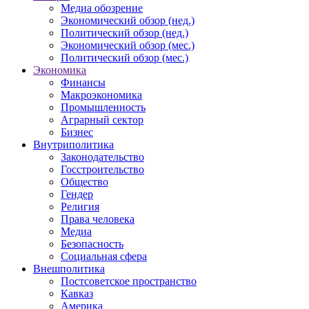
Медиа обозрение
Экономический обзор (нед.)
Политический обзор (нед.)
Экономический обзор (мес.)
Политический обзор (мес.)
Экономика
Финансы
Макроэкономика
Промышленность
Аграрный сектор
Бизнес
Внутриполитика
Законодательство
Госстроительство
Общество
Гендер
Религия
Права человека
Медиа
Безопасность
Социальная сфера
Внешполитика
Постсоветское пространство
Кавказ
Америка