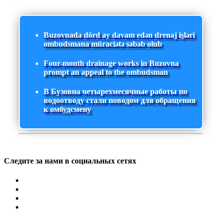
Buzovnada dörd ay davam edən drenaj işləri
ombudsmana müraciətə səbəb olub
Four-month drainage works in Buzovna
prompt an appeal to the ombudsman
В Бузовна четырехмесячные работы по
водоотводу стали поводом для обращения
к омбудсмену
Следите за нами в социальных сетях