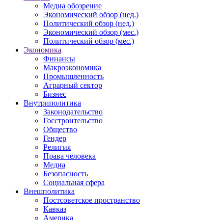
Медиа обозрение
Экономический обзор (нед.)
Политический обзор (нед.)
Экономический обзор (мес.)
Политический обзор (мес.)
Экономика
Финансы
Макроэкономика
Промышленность
Аграрный сектор
Бизнес
Внутриполитика
Законодательство
Госстроительство
Общество
Гендер
Религия
Права человека
Медиа
Безопасность
Социальная сфера
Внешполитика
Постсоветское пространство
Кавказ
Америка