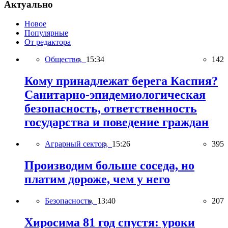
Актуально
Новое
Популярные
От редактора
Общество,
15:34
142
Кому принадлежат берега Каспия?
Санитарно-эпидемиологическая
безопасность, ответственность
государства и поведение граждан
Аграрный сектор,
15:26
395
Производим больше соседа, но
платим дороже, чем у него
Безопасность,
13:40
207
Хиросима 81 год спустя: уроки