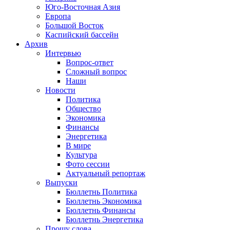
Юго-Восточная Азия
Европа
Большой Восток
Каспийский бассейн
Архив
Интервью
Вопрос-ответ
Сложный вопрос
Наши
Новости
Политика
Общество
Экономика
Финансы
Энергетика
В мире
Культура
Фото сессии
Актуальный репортаж
Выпуски
Бюллетнь Политика
Бюллетнь Экономика
Бюллетнь Финансы
Бюллетнь Энергетика
Прошу слова