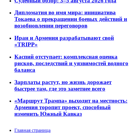
Судебный обзор: 3–5 августа 2026 года
Дипломатия во имя мира: инициатива
Токаева о прекращении боевых действий и
возобновлении переговоров
Иран и Армения разрабатывают свой
«TRIPP»
Каспий отступает: комплексная оценка
рисков, последствий и уязвимостей водного
баланса
Зарплаты растут, но жизнь дорожает
быстрее там, где это заметнее всего
«Маршрут Трампа» выходит на местность:
Армения торопит проект, способный
изменить Южный Кавказ
Главная страница