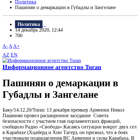
Политика
Пашинян о демаркации в Губадлы и Зангелане
Политика
14 декабрь 2020, 12:44
700
A-
A
A+
AZ
EN
Информационное агентство Turan
Пашинян о демаркации в
Губадлы и Зангелане
Баку/14.12.20/Turan: 13 декабря премьер Армении Никол
Пашинян провел расширенное заседание Совета
безопасности с участием глав парламентских фракций,
сообщило Радио «Свобода».Касаясь ситуации вокруг двух сел
в Карабахе (Хцаберд и Хин Тагер), он признал, что в боях
участвовали подразделения ВС Армении и силы Карабаха. В