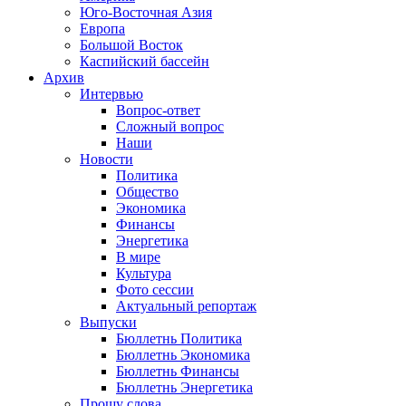
Юго-Восточная Азия
Европа
Большой Восток
Каспийский бассейн
Архив
Интервью
Вопрос-ответ
Сложный вопрос
Наши
Новости
Политика
Общество
Экономика
Финансы
Энергетика
В мире
Культура
Фото сессии
Актуальный репортаж
Выпуски
Бюллетнь Политика
Бюллетнь Экономика
Бюллетнь Финансы
Бюллетнь Энергетика
Прошу слова