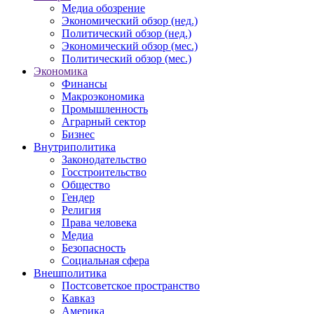
Медиа обозрение
Экономический обзор (нед.)
Политический обзор (нед.)
Экономический обзор (мес.)
Политический обзор (мес.)
Экономика
Финансы
Макроэкономика
Промышленность
Аграрный сектор
Бизнес
Внутриполитика
Законодательство
Госстроительство
Общество
Гендер
Религия
Права человека
Медиа
Безопасность
Социальная сфера
Внешполитика
Постсоветское пространство
Кавказ
Америка