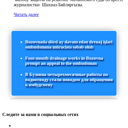
журналистки Шахназ Бяйляргызы.
Читать далее
Buzovnada dörd ay davam edən drenaj işləri
ombudsmana müraciətə səbəb olub
Four-month drainage works in Buzovna
prompt an appeal to the ombudsman
В Бузовна четырехмесячные работы по
водоотводу стали поводом для обращения
к омбудсмену
Следите за нами в социальных сетях