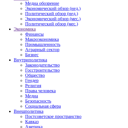
Медиа обозрение
Экономический обзор (нед.)
Политический обзор (нед.)
Экономический обзор (мес.)
Политический обзор (мес.)
Экономика
Финансы
Макроэкономика
Промышленность
Аграрный сектор
Бизнес
Внутриполитика
Законодательство
Госстроительство
Общество
Гендер
Религия
Права человека
Медиа
Безопасность
Социальная сфера
Внешполитика
Постсоветское пространство
Кавказ
Америка