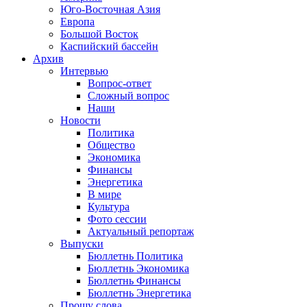
Юго-Восточная Азия
Европа
Большой Восток
Каспийский бассейн
Архив
Интервью
Вопрос-ответ
Сложный вопрос
Наши
Новости
Политика
Общество
Экономика
Финансы
Энергетика
В мире
Культура
Фото сессии
Актуальный репортаж
Выпуски
Бюллетнь Политика
Бюллетнь Экономика
Бюллетнь Финансы
Бюллетнь Энергетика
Прошу слова