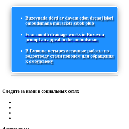
Buzovnada dörd ay davam edən drenaj işləri
ombudsmana müraciətə səbəb olub
Four-month drainage works in Buzovna
prompt an appeal to the ombudsman
В Бузовна четырехмесячные работы по
водоотводу стали поводом для обращения
к омбудсмену
Следите за нами в социальных сетях