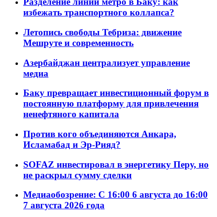
Разделение линий метро в Баку: как
избежать транспортного коллапса?
Летопись свободы Тебриза: движение
Мешруте и современность
Азербайджан централизует управление
медиа
Баку превращает инвестиционный форум в
постоянную платформу для привлечения
ненефтяного капитала
Против кого объединяются Анкара,
Исламабад и Эр-Рияд?
SOFAZ инвестировал в энергетику Перу, но
не раскрыл сумму сделки
Медиаобозрение: С 16:00 6 августа до 16:00
7 августа 2026 года