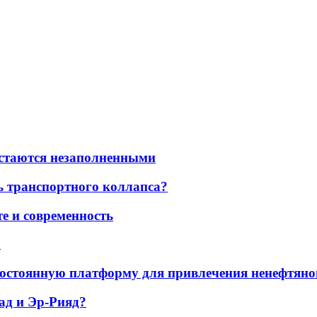
остаются незаполненными
ь транспортного коллапса?
е и современность
а
остоянную платформу для привлечения ненефтяно
ад и Эр-Рияд?