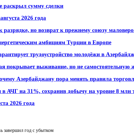
не раскрыл сумму сделки
 августа 2026 года
 разрядке, но возврат к прежнему союзу маловеро
энергетическим амбициям Турции в Европе
гарантирует трудоустройство молодёжи в Азербайд
ая покрывает выживание, но не самостоятельную 
почему Азербайджану пора менять правила торгов
в АЧГ на 31%, сохранив добычу на уровне 8 млн 
уста 2026 года
ь завершил год с убытком