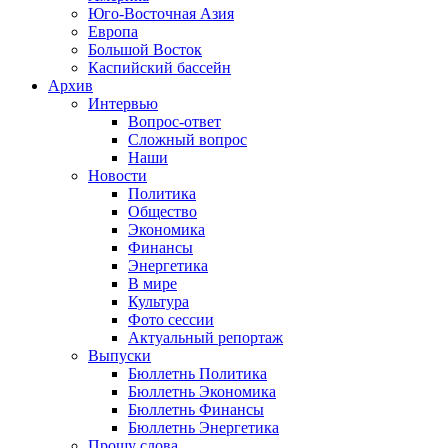
Юго-Восточная Азия
Европа
Большой Восток
Каспийский бассейн
Архив
Интервью
Вопрос-ответ
Сложный вопрос
Наши
Новости
Политика
Общество
Экономика
Финансы
Энергетика
В мире
Культура
Фото сессии
Актуальный репортаж
Выпуски
Бюллетнь Политика
Бюллетнь Экономика
Бюллетнь Финансы
Бюллетнь Энергетика
Прошу слова