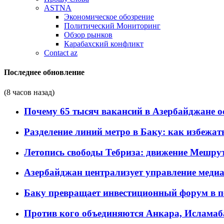
ASTNA
Экономическое обозрение
Политический Мониторинг
Обзор рынков
Карабахский конфликт
Contact az
Последнее обновление
(8 часов назад)
Почему 65 тысяч вакансий в Азербайджане 
Разделение линий метро в Баку: как избежат
Летопись свободы Тебриза: движение Мешрут
Азербайджан централизует управление меди
Баку превращает инвестиционный форум в п
Против кого объединяются Анкара, Исламаб