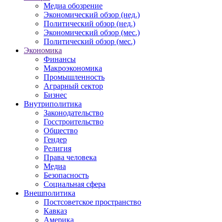
Медиа обозрение
Экономический обзор (нед.)
Политический обзор (нед.)
Экономический обзор (мес.)
Политический обзор (мес.)
Экономика
Финансы
Макроэкономика
Промышленность
Аграрный сектор
Бизнес
Внутриполитика
Законодательство
Госстроительство
Общество
Гендер
Религия
Права человека
Медиа
Безопасность
Социальная сфера
Внешполитика
Постсоветское пространство
Кавказ
Америка