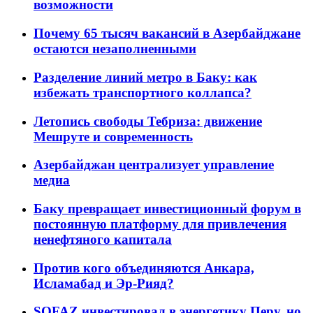
возможности
Почему 65 тысяч вакансий в Азербайджане
остаются незаполненными
Разделение линий метро в Баку: как
избежать транспортного коллапса?
Летопись свободы Тебриза: движение
Мешруте и современность
Азербайджан централизует управление
медиа
Баку превращает инвестиционный форум в
постоянную платформу для привлечения
ненефтяного капитала
Против кого объединяются Анкара,
Исламабад и Эр-Рияд?
SOFAZ инвестировал в энергетику Перу, но