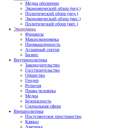
Медиа обозрение
Экономический обзор (нед.)
Политический обзор (нед.)
Экономический обзор (мес.)
Политический обзор (мес.)
Экономика
Финансы
Макроэкономика
Промышленность
Аграрный сектор
Бизнес
Внутриполитика
Законодательство
Госстроительство
Общество
Гендер
Религия
Права человека
Медиа
Безопасность
Социальная сфера
Внешполитика
Постсоветское пространство
Кавказ
Америка