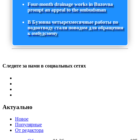
Four-month drainage works in Buzovna
prompt an appeal to the ombudsman
В Бузовна четырехмесячные работы по
водоотводу стали поводом для обращения
к омбудсмену
Следите за нами в социальных сетях
Актуально
Новое
Популярные
От редактора