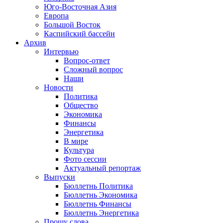
Юго-Восточная Азия
Европа
Большой Восток
Каспийский бассейн
Архив
Интервью
Вопрос-ответ
Сложный вопрос
Наши
Новости
Политика
Общество
Экономика
Финансы
Энергетика
В мире
Культура
Фото сессии
Актуальный репортаж
Выпуски
Бюллетнь Политика
Бюллетнь Экономика
Бюллетнь Финансы
Бюллетнь Энергетика
Прошу слова