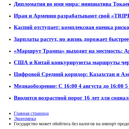
Дипломатия во имя мира: инициатива Токаев
Иран и Армения разрабатывают свой «TRIP
Каспий отступает: комплексная оценка риско
Зарплаты растут, но жизнь дорожает быстрее т
«Маршрут Трампа» выходит на местность: А
США и Китай конкурируютза маршруты че
Цифровой Средний коридор: Казахстан и Аз
Медиаобозрение: С 16:00 4 августа до 16:00 5
Вводится возрастной порог 16 лет для социа
Главная страница
Экономика
Государство может обойтись без налогов на импорт прод