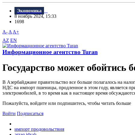
Экономика
8 ноябрь 2024, 15:33
1698
A-
A
A+
AZ
EN
Информационное агентство Turan
Государство может обойтись б
В Азербайджане правительство все больше полагалось на нало
НДС на импорт пшеницы, продленное в этом году, является пр
электромобилей, в то время как в настоящее время обсуждаются
Пожалуйста, войдите или подпишитесь, чтобы читать больше
Войти
Подписаться
импорт продовольствия
ərzaq idxalı