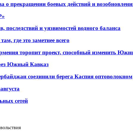
а о прекращении боевых действий и возобновлени
P»
в, последствий и уязвимостей водного баланса
ам, где это заметнее всего
рмения торопит проект, способный изменить Южн
рез Южный Кавказ
ербайджан соединили берега Каспия оптоволокном
 августа
льных сетей
овольствия