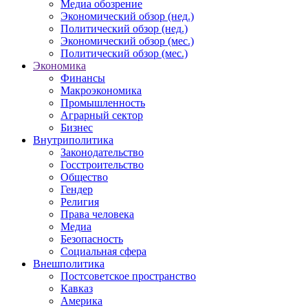
Медиа обозрение
Экономический обзор (нед.)
Политический обзор (нед.)
Экономический обзор (мес.)
Политический обзор (мес.)
Экономика
Финансы
Макроэкономика
Промышленность
Аграрный сектор
Бизнес
Внутриполитика
Законодательство
Госстроительство
Общество
Гендер
Религия
Права человека
Медиа
Безопасность
Социальная сфера
Внешполитика
Постсоветское пространство
Кавказ
Америка