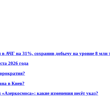
в АЧГ на 31%, сохранив добычу на уровне 8 млн 
уста 2026 года
бюрократия?
ана в Киев?
«Азеркосмоса»: какие изменения несёт указ?