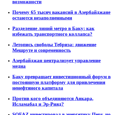
возможности
Почему 65 тысяч вакансий в Азербайджане
остаются незаполненными
Разделение линий метро в Баку: как
избежать транспортного коллапса?
Летопись свободы Тебриза: движение
Мешруте и современность
Азербайджан централизует управление
медиа
Баку превращает инвестиционный форум в
постоянную платформу для привлечения
ненефтяного капитала
Против кого объединяются Анкара,
Исламабад и Эр-Рияд?
SOFAZ инвестировал в энергетику Перу, но