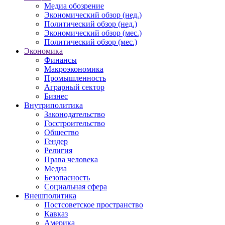
Медиа обозрение
Экономический обзор (нед.)
Политический обзор (нед.)
Экономический обзор (мес.)
Политический обзор (мес.)
Экономика
Финансы
Макроэкономика
Промышленность
Аграрный сектор
Бизнес
Внутриполитика
Законодательство
Госстроительство
Общество
Гендер
Религия
Права человека
Медиа
Безопасность
Социальная сфера
Внешполитика
Постсоветское пространство
Кавказ
Америка