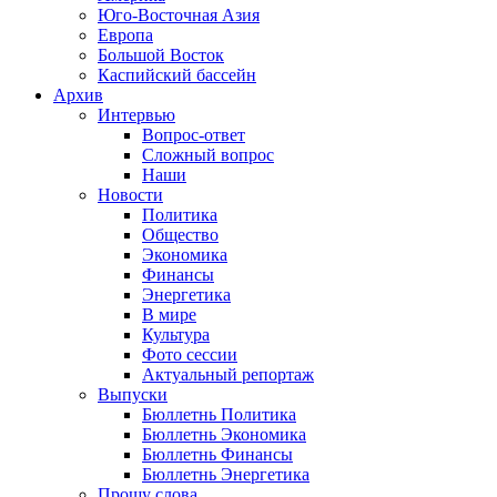
Юго-Восточная Азия
Европа
Большой Восток
Каспийский бассейн
Архив
Интервью
Вопрос-ответ
Сложный вопрос
Наши
Новости
Политика
Общество
Экономика
Финансы
Энергетика
В мире
Культура
Фото сессии
Актуальный репортаж
Выпуски
Бюллетнь Политика
Бюллетнь Экономика
Бюллетнь Финансы
Бюллетнь Энергетика
Прошу слова