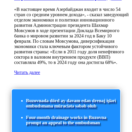
«В настоящее время Азербайджан входит в число 54
стран со средним уровнем дохода», - сказал заведующий
отделом экономики и политики инновационного
развития Администрации президента Шахмар
Мовсумов в ходе презентации Доклада Всемирного
банка о мировом развитии за 2024 год в Баку 10
февраля. По словам Мовсумова, диверсификация
экономики стала ключевым фактором устойчивого
развития страны: «Если в 2011 году доля ненефтяного
сектора в валовом внутреннем продукте (ВВП)
составляла 49%, то в 2024 году она достигла 68%».
Читать далее
Buzovnada dörd ay davam edən drenaj işləri
ombudsmana müraciətə səbəb olub
Four-month drainage works in Buzovna
prompt an appeal to the ombudsman