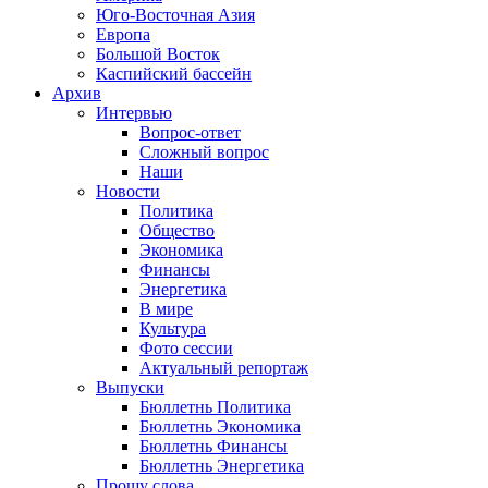
Юго-Восточная Азия
Европа
Большой Восток
Каспийский бассейн
Архив
Интервью
Вопрос-ответ
Сложный вопрос
Наши
Новости
Политика
Общество
Экономика
Финансы
Энергетика
В мире
Культура
Фото сессии
Актуальный репортаж
Выпуски
Бюллетнь Политика
Бюллетнь Экономика
Бюллетнь Финансы
Бюллетнь Энергетика
Прошу слова