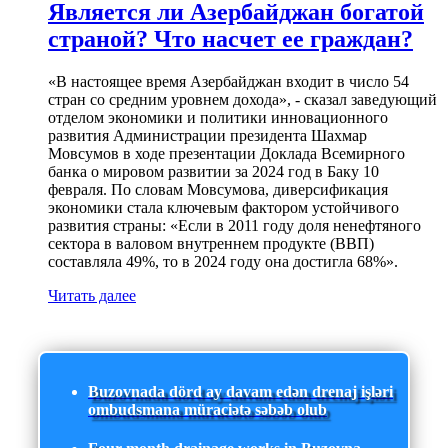
Является ли Азербайджан богатой
страной? Что насчет ее граждан?
«В настоящее время Азербайджан входит в число 54
стран со средним уровнем дохода», - сказал заведующий
отделом экономики и политики инновационного
развития Администрации президента Шахмар
Мовсумов в ходе презентации Доклада Всемирного
банка о мировом развитии за 2024 год в Баку 10
февраля. По словам Мовсумова, диверсификация
экономики стала ключевым фактором устойчивого
развития страны: «Если в 2011 году доля ненефтяного
сектора в валовом внутреннем продукте (ВВП)
составляла 49%, то в 2024 году она достигла 68%».
Читать далее
Buzovnada dörd ay davam edən drenaj işləri
ombudsmana müraciətə səbəb olub