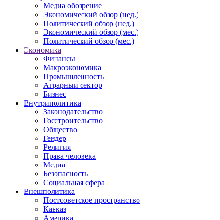
Медиа обозрение
Экономический обзор (нед.)
Политический обзор (нед.)
Экономический обзор (мес.)
Политический обзор (мес.)
Экономика
Финансы
Макроэкономика
Промышленность
Аграрный сектор
Бизнес
Внутриполитика
Законодательство
Госстроительство
Общество
Гендер
Религия
Права человека
Медиа
Безопасность
Социальная сфера
Внешполитика
Постсоветское пространство
Кавказ
Америка