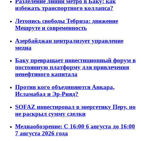
Разделение линий метро в Баку: как
избежать транспортного коллапса?
Летопись свободы Тебриза: движение
Мешруте и современность
Азербайджан централизует управление
медиа
Баку превращает инвестиционный форум в
постоянную платформу для привлечения
ненефтяного капитала
Против кого объединяются Анкара,
Исламабад и Эр-Рияд?
SOFAZ инвестировал в энергетику Перу, но
не раскрыл сумму сделки
Медиаобозрение: С 16:00 6 августа до 16:00
7 августа 2026 года