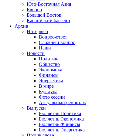
Юго-Восточная Азия
Европа
Большой Восток
Каспийский бассейн
Архив
Интервью
Вопрос-ответ
Сложный вопрос
Наши
Новости
Политика
Общество
Экономика
Финансы
Энергетика
В мире
Культура
Фото сессии
Актуальный репортаж
Выпуски
Бюллетнь Политика
Бюллетнь Экономика
Бюллетнь Финансы
Бюллетнь Энергетика
Прошу слова