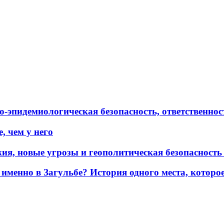
эпидемиологическая безопасность, ответственност
, чем у него
жия, новые угрозы и геополитическая безопасност
именно в Загульбе? История одного места, которо