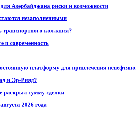
для Азербайджана риски и возможности
остаются незаполненными
ь транспортного коллапса?
е и современность
а
остоянную платформу для привлечения ненефтяно
ад и Эр-Рияд?
не раскрыл сумму сделки
 августа 2026 года