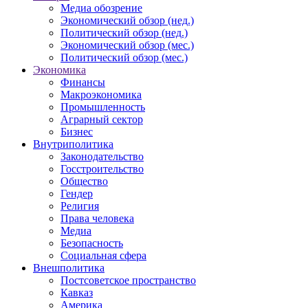
Медиа обозрение
Экономический обзор (нед.)
Политический обзор (нед.)
Экономический обзор (мес.)
Политический обзор (мес.)
Экономика
Финансы
Макроэкономика
Промышленность
Аграрный сектор
Бизнес
Внутриполитика
Законодательство
Госстроительство
Общество
Гендер
Религия
Права человека
Медиа
Безопасность
Социальная сфера
Внешполитика
Постсоветское пространство
Кавказ
Америка