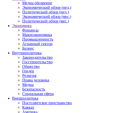
Медиа обозрение
Экономический обзор (нед.)
Политический обзор (нед.)
Экономический обзор (мес.)
Политический обзор (мес.)
Экономика
Финансы
Макроэкономика
Промышленность
Аграрный сектор
Бизнес
Внутриполитика
Законодательство
Госстроительство
Общество
Гендер
Религия
Права человека
Медиа
Безопасность
Социальная сфера
Внешполитика
Постсоветское пространство
Кавказ
Америка