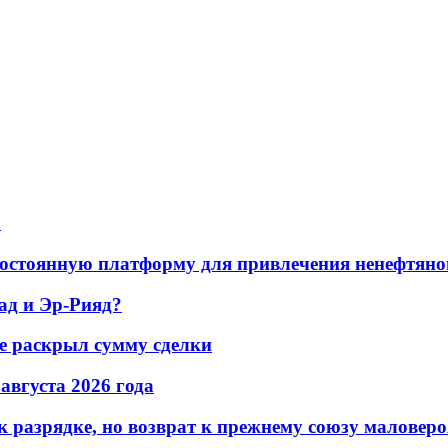
а
остоянную платформу для привлечения ненефтяно
ад и Эр-Рияд?
не раскрыл сумму сделки
 августа 2026 года
 разрядке, но возврат к прежнему союзу маловеро