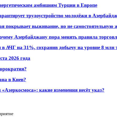
энергетическим амбициям Турции в Европе
гарантирует трудоустройство молодёжи в Азербайд
ая покрывает выживание, но не самостоятельную 
почему Азербайджану пора менять правила торгов
в АЧГ на 31%, сохранив добычу на уровне 8 млн 
уста 2026 года
бюрократия?
ана в Киев?
«Азеркосмоса»: какие изменения несёт указ?
приятие