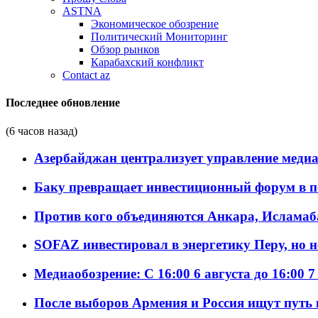
ASTNA
Экономическое обозрение
Политический Мониторинг
Обзор рынков
Карабахский конфликт
Contact az
Последнее обновление
(6 часов назад)
Азербайджан централизует управление меди
Баку превращает инвестиционный форум в п
Против кого объединяются Анкара, Исламаб
SOFAZ инвестировал в энергетику Перу, но 
Медиаобозрение: С 16:00 6 августа до 16:00 7
После выборов Армения и Россия ищут путь к