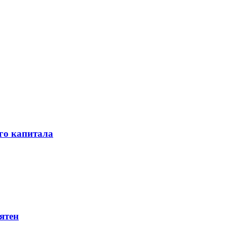
го капитала
ятен