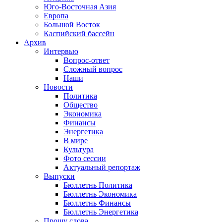
Юго-Восточная Азия
Европа
Большой Восток
Каспийский бассейн
Архив
Интервью
Вопрос-ответ
Сложный вопрос
Наши
Новости
Политика
Общество
Экономика
Финансы
Энергетика
В мире
Культура
Фото сессии
Актуальный репортаж
Выпуски
Бюллетнь Политика
Бюллетнь Экономика
Бюллетнь Финансы
Бюллетнь Энергетика
Прошу слова