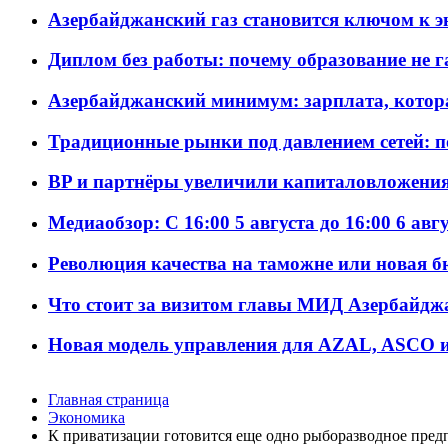
Азербайджанский газ становится ключом к 
Диплом без работы: почему образование не 
Азербайджанский минимум: зарплата, котор
Традиционные рынки под давлением сетей: 
BP и партнёры увеличили капиталовложения 
Медиаобзор: С 16:00 5 августа до 16:00 6 авг
Революция качества на таможне или новая 
Что стоит за визитом главы МИД Азербайдж
Новая модель управления для AZAL, ASCO и 
Главная страница
Экономика
К приватизации готовится еще одно рыборазводное пред