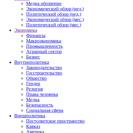
Медиа обозрение
Экономический обзор (нед.)
Политический обзор (нед.)
Экономический обзор (мес.)
Политический обзор (мес.)
Экономика
Финансы
Макроэкономика
Промышленность
Аграрный сектор
Бизнес
Внутриполитика
Законодательство
Госстроительство
Общество
Гендер
Религия
Права человека
Медиа
Безопасность
Социальная сфера
Внешполитика
Постсоветское пространство
Кавказ
Америка