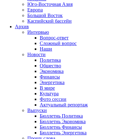
Юго-Восточная Азия
Европа
Большой Восток
Каспийский бассейн
Архив
Интервью
Вопрос-ответ
Сложный вопрос
Наши
Новости
Политика
Общество
Экономика
Финансы
Энергетика
В мире
Культура
Фото сессии
Актуальный репортаж
Выпуски
Бюллетнь Политика
Бюллетнь Экономика
Бюллетнь Финансы
Бюллетнь Энергетика
Прошу слова