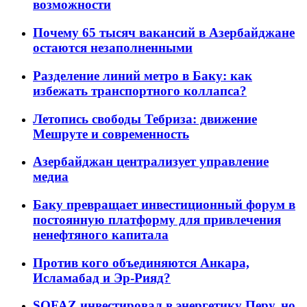
возможности
Почему 65 тысяч вакансий в Азербайджане
остаются незаполненными
Разделение линий метро в Баку: как
избежать транспортного коллапса?
Летопись свободы Тебриза: движение
Мешруте и современность
Азербайджан централизует управление
медиа
Баку превращает инвестиционный форум в
постоянную платформу для привлечения
ненефтяного капитала
Против кого объединяются Анкара,
Исламабад и Эр-Рияд?
SOFAZ инвестировал в энергетику Перу, но