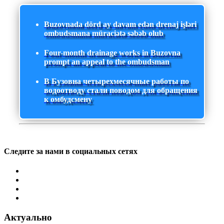
Buzovnada dörd ay davam edən drenaj işləri
ombudsmana müraciətə səbəb olub
Four-month drainage works in Buzovna
prompt an appeal to the ombudsman
В Бузовна четырехмесячные работы по
водоотводу стали поводом для обращения
к омбудсмену
Следите за нами в социальных сетях
Актуально