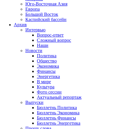
Юго-Восточная Азия
Европа
Большой Восток
Каспийский бассейн
Архив
Интервью
Вопрос-ответ
Сложный вопрос
Наши
Новости
Политика
Общество
Экономика
Финансы
Энергетика
В мире
Культура
Фото сессии
Актуальный репортаж
Выпуски
Бюллетнь Политика
Бюллетнь Экономика
Бюллетнь Финансы
Бюллетнь Энергетика
Прошу слова