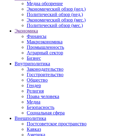
Медиа обозрение
Экономический обзор (нед.)
Политический обзор (нед.)
Экономический обзор (мес.)
Политический обзор (мес.)
Экономика
Финансы
Макроэкономика
Промышленность
Аграрный сектор
Бизнес
Внутриполитика
Законодательство
Госстроительство
Общество
Гендер
Религия
Права человека
Медиа
Безопасность
Социальная сфера
Внешполитика
Постсоветское пространство
Кавказ
Америка