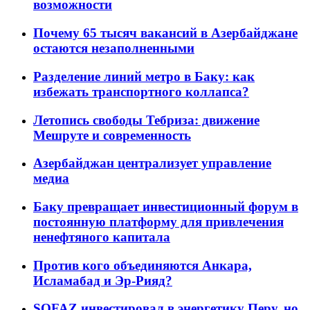
возможности
Почему 65 тысяч вакансий в Азербайджане
остаются незаполненными
Разделение линий метро в Баку: как
избежать транспортного коллапса?
Летопись свободы Тебриза: движение
Мешруте и современность
Азербайджан централизует управление
медиа
Баку превращает инвестиционный форум в
постоянную платформу для привлечения
ненефтяного капитала
Против кого объединяются Анкара,
Исламабад и Эр-Рияд?
SOFAZ инвестировал в энергетику Перу, но