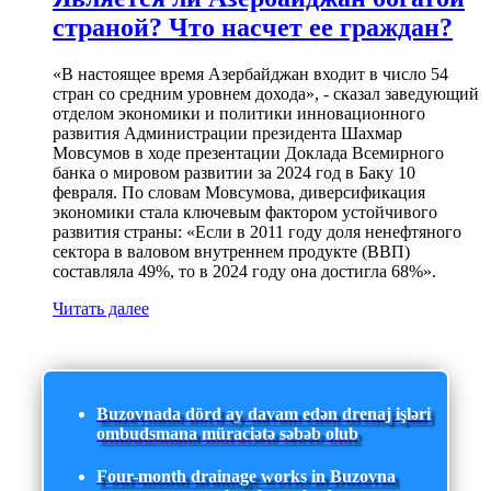
страной? Что насчет ее граждан?
«В настоящее время Азербайджан входит в число 54
стран со средним уровнем дохода», - сказал заведующий
отделом экономики и политики инновационного
развития Администрации президента Шахмар
Мовсумов в ходе презентации Доклада Всемирного
банка о мировом развитии за 2024 год в Баку 10
февраля. По словам Мовсумова, диверсификация
экономики стала ключевым фактором устойчивого
развития страны: «Если в 2011 году доля ненефтяного
сектора в валовом внутреннем продукте (ВВП)
составляла 49%, то в 2024 году она достигла 68%».
Читать далее
Buzovnada dörd ay davam edən drenaj işləri
ombudsmana müraciətə səbəb olub
Four-month drainage works in Buzovna