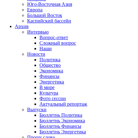
Юго-Восточная Азия
Европа
Большой Восток
Каспийский бассейн
Архив
Интервью
Вопрос-ответ
Сложный вопрос
Наши
Новости
Политика
Общество
Экономика
Финансы
Энергетика
В мире
Культура
Фото сессии
Актуальный репортаж
Выпуски
Бюллетнь Политика
Бюллетнь Экономика
Бюллетнь Финансы
Бюллетнь Энергетика
Прошу слова