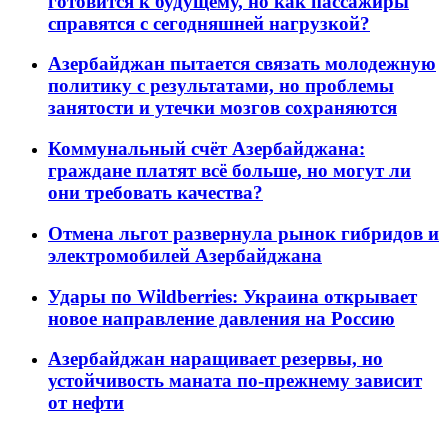
готовится к будущему, но как пассажиры
справятся с сегодняшней нагрузкой?
Азербайджан пытается связать молодежную
политику с результатами, но проблемы
занятости и утечки мозгов сохраняются
Коммунальный счёт Азербайджана:
граждане платят всё больше, но могут ли
они требовать качества?
Отмена льгот развернула рынок гибридов и
электромобилей Азербайджана
Удары по Wildberries: Украина открывает
новое направление давления на Россию
Азербайджан наращивает резервы, но
устойчивость маната по-прежнему зависит
от нефти