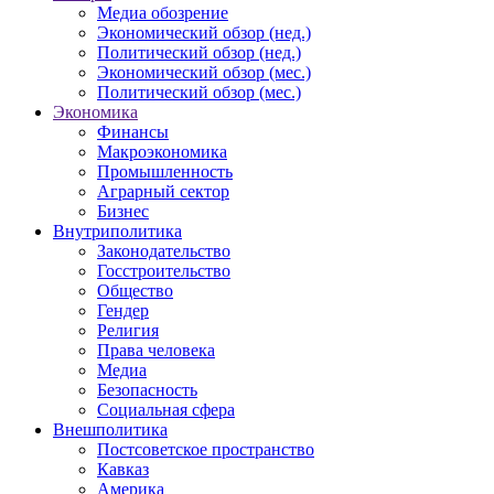
Медиа обозрение
Экономический обзор (нед.)
Политический обзор (нед.)
Экономический обзор (мес.)
Политический обзор (мес.)
Экономика
Финансы
Макроэкономика
Промышленность
Аграрный сектор
Бизнес
Внутриполитика
Законодательство
Госстроительство
Общество
Гендер
Религия
Права человека
Медиа
Безопасность
Социальная сфера
Внешполитика
Постсоветское пространство
Кавказ
Америка