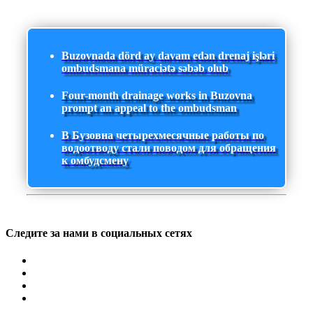
Buzovnada dörd ay davam edən drenaj işləri
ombudsmana müraciətə səbəb olub
Four-month drainage works in Buzovna
prompt an appeal to the ombudsman
В Бузовна четырехмесячные работы по
водоотводу стали поводом для обращения
к омбудсмену
Следите за нами в социальных сетях