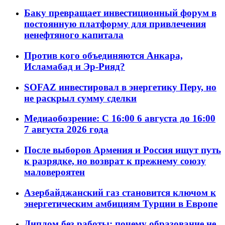
Баку превращает инвестиционный форум в
постоянную платформу для привлечения
ненефтяного капитала
Против кого объединяются Анкара,
Исламабад и Эр-Рияд?
SOFAZ инвестировал в энергетику Перу, но
не раскрыл сумму сделки
Медиаобозрение: С 16:00 6 августа до 16:00
7 августа 2026 года
После выборов Армения и Россия ищут путь
к разрядке, но возврат к прежнему союзу
маловероятен
Азербайджанский газ становится ключом к
энергетическим амбициям Турции в Европе
Диплом без работы: почему образование не