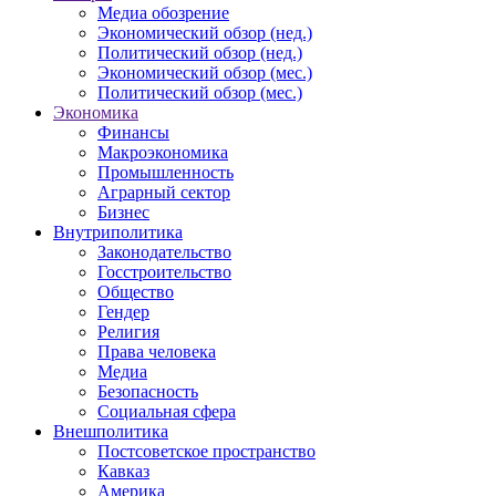
Медиа обозрение
Экономический обзор (нед.)
Политический обзор (нед.)
Экономический обзор (мес.)
Политический обзор (мес.)
Экономика
Финансы
Макроэкономика
Промышленность
Аграрный сектор
Бизнес
Внутриполитика
Законодательство
Госстроительство
Общество
Гендер
Религия
Права человека
Медиа
Безопасность
Социальная сфера
Внешполитика
Постсоветское пространство
Кавказ
Америка