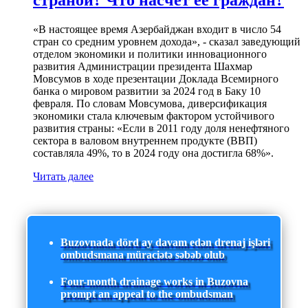
страной? Что насчет ее граждан?
«В настоящее время Азербайджан входит в число 54
стран со средним уровнем дохода», - сказал заведующий
отделом экономики и политики инновационного
развития Администрации президента Шахмар
Мовсумов в ходе презентации Доклада Всемирного
банка о мировом развитии за 2024 год в Баку 10
февраля. По словам Мовсумова, диверсификация
экономики стала ключевым фактором устойчивого
развития страны: «Если в 2011 году доля ненефтяного
сектора в валовом внутреннем продукте (ВВП)
составляла 49%, то в 2024 году она достигла 68%».
Читать далее
Buzovnada dörd ay davam edən drenaj işləri
ombudsmana müraciətə səbəb olub
Four-month drainage works in Buzovna
prompt an appeal to the ombudsman