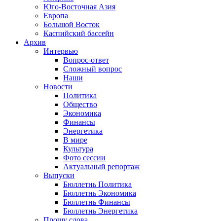
Юго-Восточная Азия
Европа
Большой Восток
Каспийский бассейн
Архив
Интервью
Вопрос-ответ
Сложный вопрос
Наши
Новости
Политика
Общество
Экономика
Финансы
Энергетика
В мире
Культура
Фото сессии
Актуальный репортаж
Выпуски
Бюллетнь Политика
Бюллетнь Экономика
Бюллетнь Финансы
Бюллетнь Энергетика
Прошу слова