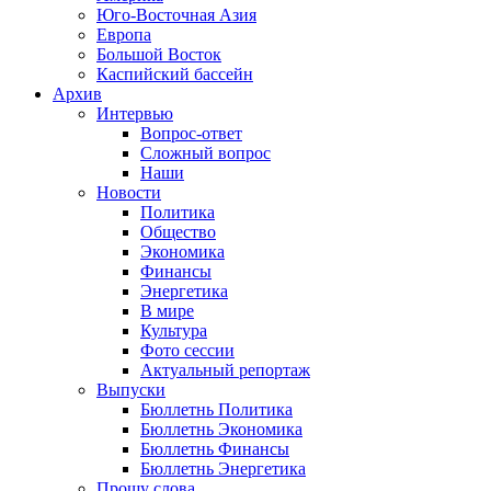
Юго-Восточная Азия
Европа
Большой Восток
Каспийский бассейн
Архив
Интервью
Вопрос-ответ
Сложный вопрос
Наши
Новости
Политика
Общество
Экономика
Финансы
Энергетика
В мире
Культура
Фото сессии
Актуальный репортаж
Выпуски
Бюллетнь Политика
Бюллетнь Экономика
Бюллетнь Финансы
Бюллетнь Энергетика
Прошу слова