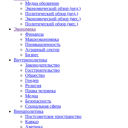
Медиа обозрение
Экономический обзор (нед.)
Политический обзор (нед.)
Экономический обзор (мес.)
Политический обзор (мес.)
Экономика
Финансы
Макроэкономика
Промышленность
Аграрный сектор
Бизнес
Внутриполитика
Законодательство
Госстроительство
Общество
Гендер
Религия
Права человека
Медиа
Безопасность
Социальная сфера
Внешполитика
Постсоветское пространство
Кавказ
Америка