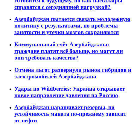
готовится к будущему, но как пассажиры
справятся с сегодняшней нагрузкой?
Азербайджан пытается связать молодежную
политику с результатами, но проблемы
занятости и утечки мозгов сохраняются
Коммунальный счёт Азербайджана:
граждане платят всё больше, но могут ли
они требовать качества?
Отмена льгот развернула рынок гибридов и
электромобилей Азербайджана
Удары по Wildberries: Украина открывает
новое направление давления на Россию
Азербайджан наращивает резервы, но
устойчивость маната по-прежнему зависит
от нефти