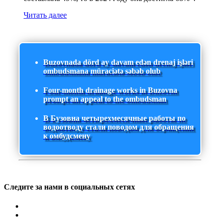
Читать далее
Buzovnada dörd ay davam edən drenaj işləri
ombudsmana müraciətə səbəb olub
Four-month drainage works in Buzovna
prompt an appeal to the ombudsman
В Бузовна четырехмесячные работы по
водоотводу стали поводом для обращения
к омбудсмену
Следите за нами в социальных сетях