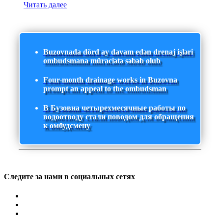
Читать далее
Buzovnada dörd ay davam edən drenaj işləri
ombudsmana müraciətə səbəb olub
Four-month drainage works in Buzovna
prompt an appeal to the ombudsman
В Бузовна четырехмесячные работы по
водоотводу стали поводом для обращения
к омбудсмену
Следите за нами в социальных сетях