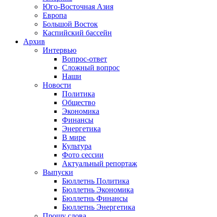
Юго-Восточная Азия
Европа
Большой Восток
Каспийский бассейн
Архив
Интервью
Вопрос-ответ
Сложный вопрос
Наши
Новости
Политика
Общество
Экономика
Финансы
Энергетика
В мире
Культура
Фото сессии
Актуальный репортаж
Выпуски
Бюллетнь Политика
Бюллетнь Экономика
Бюллетнь Финансы
Бюллетнь Энергетика
Прошу слова