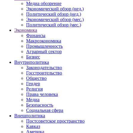
Медиа обозрение
Экономический обзор (нед.)
Политический обзор (нед.)
Экономический обзор (мес.)
Политический обзор (мес.)
Экономика
Финансы
Макроэкономика
Промышленность
Аграрный сектор
Бизнес
Внутриполитика
Законодательство
Госстроительство
Общество
Гендер
Религия
Права человека
Медиа
Безопасность
Социальная сфера
Внешполитика
Постсоветское пространство
Кавказ
Америка