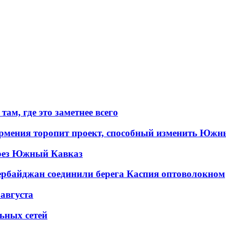
ам, где это заметнее всего
рмения торопит проект, способный изменить Южн
рез Южный Кавказ
ербайджан соединили берега Каспия оптоволокном
 августа
льных сетей