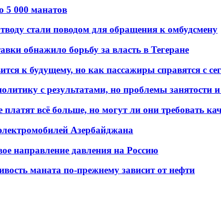
о 5 000 манатов
тводу стали поводом для обращения к омбудсмену
авки обнажило борьбу за власть в Тегеране
ится к будущему, но как пассажиры справятся с с
олитику с результатами, но проблемы занятости и
платят всё больше, но могут ли они требовать кач
 электромобилей Азербайджана
вое направление давления на Россию
ивость маната по-прежнему зависит от нефти