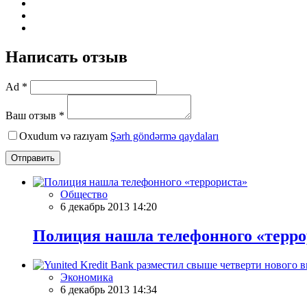
Написать отзыв
Ad *
Ваш отзыв *
Oxudum və razıyam
Şərh göndərmə qaydaları
Отправить
Общество
6 декабрь 2013 14:20
Полиция нашла телефонного «терро
Экономика
6 декабрь 2013 14:34