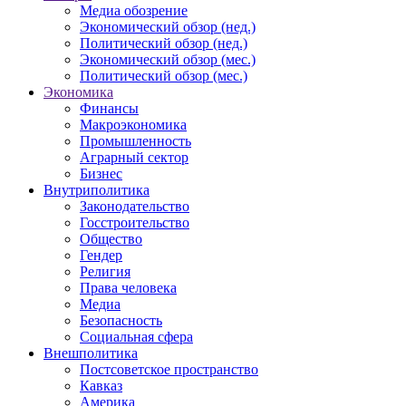
Медиа обозрение
Экономический обзор (нед.)
Политический обзор (нед.)
Экономический обзор (мес.)
Политический обзор (мес.)
Экономика
Финансы
Макроэкономика
Промышленность
Аграрный сектор
Бизнес
Внутриполитика
Законодательство
Госстроительство
Общество
Гендер
Религия
Права человека
Медиа
Безопасность
Социальная сфера
Внешполитика
Постсоветское пространство
Кавказ
Америка