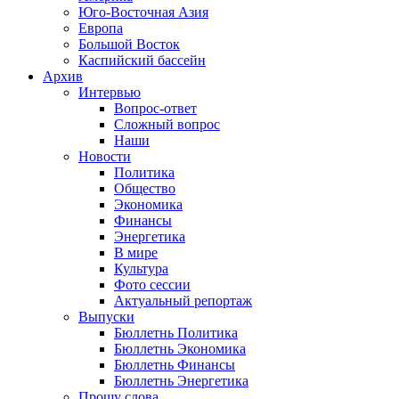
Юго-Восточная Азия
Европа
Большой Восток
Каспийский бассейн
Архив
Интервью
Вопрос-ответ
Сложный вопрос
Наши
Новости
Политика
Общество
Экономика
Финансы
Энергетика
В мире
Культура
Фото сессии
Актуальный репортаж
Выпуски
Бюллетнь Политика
Бюллетнь Экономика
Бюллетнь Финансы
Бюллетнь Энергетика
Прошу слова