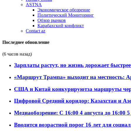
ASTNA
Экономическое обозрение
Политический Мониторинг
Обзор рынков
Карабахский конфликт
Contact az
Последнее обновление
(6 часов назад)
Зарплаты растут, но жизнь дорожает быстрее т
«Маршрут Трампа» выходит на местность: А
США и Китай конкурируютза маршруты че
Цифровой Средний коридор: Казахстан и Аз
Медиаобозрение: С 16:00 4 августа до 16:00 5
Вводится возрастной порог 16 лет для социа