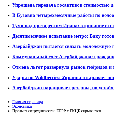
Упрощена передача госактивов стоимостью д
В Бузовна четырехмесячные работы по водоо
Тучи над президентом Ирана: отрицание отст
Десятимесячное испытание метро: Баку готов
Азербайджан пытается связать молодежную п
Коммунальный счёт Азербайджана: граждане 
Отмена льгот развернула рынок гибридов и
Удары по Wildberries: Украина открывает но
Азербайджан наращивает резервы, но устойч
Главная страница
Экономика
Предмет сотрудничества ЕБРР с ГКЦБ скрывается