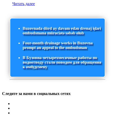
Читать далее
Buzovnada dörd ay davam edən drenaj işləri
ombudsmana müraciətə səbəb olub
Four-month drainage works in Buzovna
prompt an appeal to the ombudsman
В Бузовна четырехмесячные работы по
водоотводу стали поводом для обращения
к омбудсмену
Следите за нами в социальных сетях