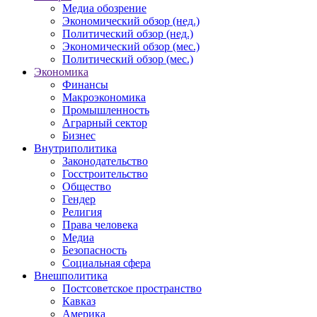
Медиа обозрение
Экономический обзор (нед.)
Политический обзор (нед.)
Экономический обзор (мес.)
Политический обзор (мес.)
Экономика
Финансы
Макроэкономика
Промышленность
Аграрный сектор
Бизнес
Внутриполитика
Законодательство
Госстроительство
Общество
Гендер
Религия
Права человека
Медиа
Безопасность
Социальная сфера
Внешполитика
Постсоветское пространство
Кавказ
Америка