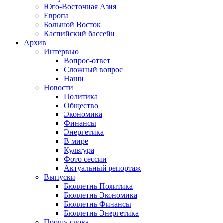
Юго-Восточная Азия
Европа
Большой Восток
Каспийский бассейн
Архив
Интервью
Вопрос-ответ
Сложный вопрос
Наши
Новости
Политика
Общество
Экономика
Финансы
Энергетика
В мире
Культура
Фото сессии
Актуальный репортаж
Выпуски
Бюллетнь Политика
Бюллетнь Экономика
Бюллетнь Финансы
Бюллетнь Энергетика
Прошу слова