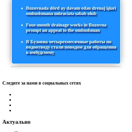
Buzovnada dörd ay davam edən drenaj işləri
ombudsmana müraciətə səbəb olub
Four-month drainage works in Buzovna
prompt an appeal to the ombudsman
В Бузовна четырехмесячные работы по
водоотводу стали поводом для обращения
к омбудсмену
Следите за нами в социальных сетях
Актуально