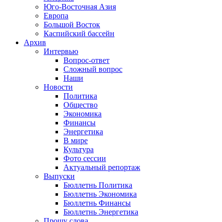
Юго-Восточная Азия
Европа
Большой Восток
Каспийский бассейн
Архив
Интервью
Вопрос-ответ
Сложный вопрос
Наши
Новости
Политика
Общество
Экономика
Финансы
Энергетика
В мире
Культура
Фото сессии
Актуальный репортаж
Выпуски
Бюллетнь Политика
Бюллетнь Экономика
Бюллетнь Финансы
Бюллетнь Энергетика
Прошу слова