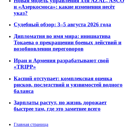
Новая модель управления для AZAL, ASCO
и «Азеркосмоса»: какие изменения несёт
указ?
Судебный обзор: 3–5 августа 2026 года
Дипломатия во имя мира: инициатива
Токаева о прекращении боевых действий и
возобновлении переговоров
Иран и Армения разрабатывают свой
«TRIPP»
Каспий отступает: комплексная оценка
рисков, последствий и уязвимостей водного
баланса
Зарплаты растут, но жизнь дорожает
быстрее там, где это заметнее всего
Главная страница