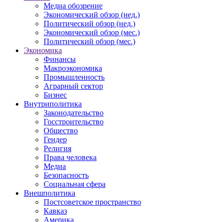
Медиа обозрение
Экономический обзор (нед.)
Политический обзор (нед.)
Экономический обзор (мес.)
Политический обзор (мес.)
Экономика
Финансы
Макроэкономика
Промышленность
Аграрный сектор
Бизнес
Внутриполитика
Законодательство
Госстроительство
Общество
Гендер
Религия
Права человека
Медиа
Безопасность
Социальная сфера
Внешполитика
Постсоветское пространство
Кавказ
Америка