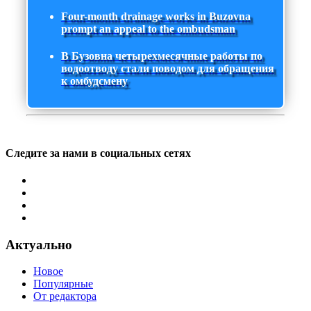
Four-month drainage works in Buzovna
prompt an appeal to the ombudsman
В Бузовна четырехмесячные работы по
водоотводу стали поводом для обращения
к омбудсмену
Следите за нами в социальных сетях
Актуально
Новое
Популярные
От редактора