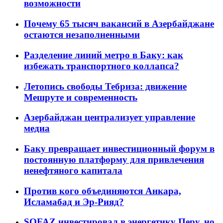
возможности
Почему 65 тысяч вакансий в Азербайджане
остаются незаполненными
Разделение линий метро в Баку: как
избежать транспортного коллапса?
Летопись свободы Тебриза: движение
Мешруте и современность
Азербайджан централизует управление
медиа
Баку превращает инвестиционный форум в
постоянную платформу для привлечения
ненефтяного капитала
Против кого объединяются Анкара,
Исламабад и Эр-Рияд?
SOFAZ инвестировал в энергетику Перу, но