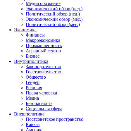
Медиа обозрение
Экономический обзор (нед.)
Политический обзор (нед.)
Экономический обзор (мес.)
Политический обзор (мес.)
Экономика
Финансы
Макроэкономика
Промышленность
Аграрный сектор
Бизнес
Внутриполитика
Законодательство
Госстроительство
Общество
Гендер
Религия
Права человека
Медиа
Безопасность
Социальная сфера
Внешполитика
Постсоветское пространство
Кавказ
Америка