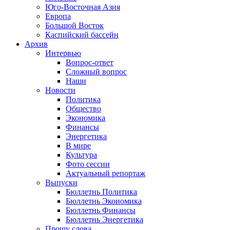
Юго-Восточная Азия
Европа
Большой Восток
Каспийский бассейн
Архив
Интервью
Вопрос-ответ
Сложный вопрос
Наши
Новости
Политика
Общество
Экономика
Финансы
Энергетика
В мире
Культура
Фото сессии
Актуальный репортаж
Выпуски
Бюллетнь Политика
Бюллетнь Экономика
Бюллетнь Финансы
Бюллетнь Энергетика
Прошу слова