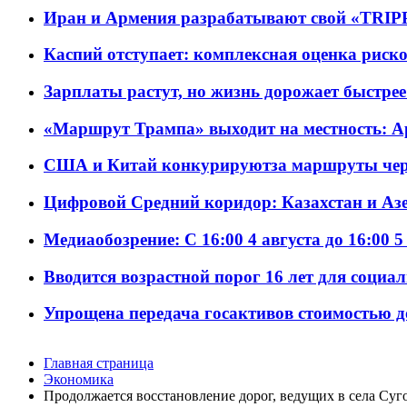
Иран и Армения разрабатывают свой «TRIP
Каспий отступает: комплексная оценка риско
Зарплаты растут, но жизнь дорожает быстрее т
«Маршрут Трампа» выходит на местность: А
США и Китай конкурируютза маршруты че
Цифровой Средний коридор: Казахстан и Аз
Медиаобозрение: С 16:00 4 августа до 16:00 5
Вводится возрастной порог 16 лет для социа
Упрощена передача госактивов стоимостью д
Главная страница
Экономика
Продолжается восстановление дорог, ведущих в села Су