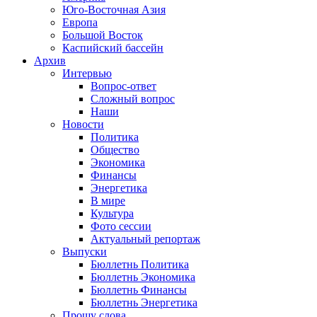
Юго-Восточная Азия
Европа
Большой Восток
Каспийский бассейн
Архив
Интервью
Вопрос-ответ
Сложный вопрос
Наши
Новости
Политика
Общество
Экономика
Финансы
Энергетика
В мире
Культура
Фото сессии
Актуальный репортаж
Выпуски
Бюллетнь Политика
Бюллетнь Экономика
Бюллетнь Финансы
Бюллетнь Энергетика
Прошу слова