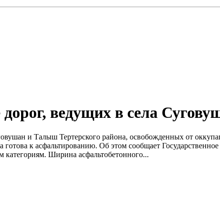
 дорог, ведущих в села Сугов
Суговушан и Талыш Тертерского района, освобожденных от оккуп
а готова к асфальтированию. Об этом сообщает Государственно
м категориям. Ширина асфальтобетонного...