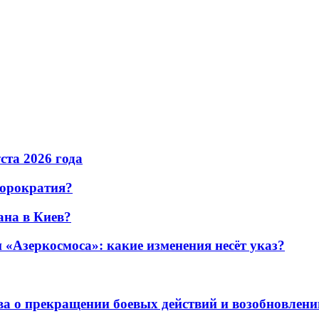
уста 2026 года
бюрократия?
ана в Киев?
«Азеркосмоса»: какие изменения несёт указ?
а о прекращении боевых действий и возобновлени