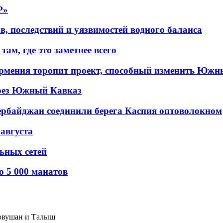
P»
в, последствий и уязвимостей водного баланса
ам, где это заметнее всего
рмения торопит проект, способный изменить Южн
рез Южный Кавказ
ербайджан соединили берега Каспия оптоволокном
 августа
льных сетей
о 5 000 манатов
говушан и Талыш