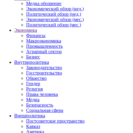
Медиа обозрение
Экономический обзор (нед.)
Политический обзор (нед.)
Экономический обзор (мес.)
Политический обзор (мес.)
Экономика
Финансы
Макроэкономика
Промышленность
Аграрный сектор
Бизнес
Внутриполитика
Законодательство
Госстроительство
Общество
Гендер
Религия
Права человека
Медиа
Безопасность
Социальная сфера
Внешполитика
Постсоветское пространство
Кавказ
Америка