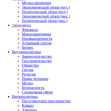
Медиа обозрение
Экономический обзор (нед.)
Политический обзор (нед.)
Экономический обзор (мес.)
Политический обзор (мес.)
Экономика
Финансы
Макроэкономика
Промышленность
Аграрный сектор
Бизнес
Внутриполитика
Законодательство
Госстроительство
Общество
Гендер
Религия
Права человека
Медиа
Безопасность
Социальная сфера
Внешполитика
Постсоветское пространство
Кавказ
Америка