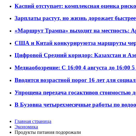
Каспий отступает: комплексная оценка риско
Зарплаты растут, но жизнь дорожает быстрее т
«Маршрут Трампа» выходит на местность: А
США и Китай конкурируютза маршруты че
Цифровой Средний коридор: Казахстан и Аз
Медиаобозрение: С 16:00 4 августа до 16:00 5
Вводится возрастной порог 16 лет для социа
Упрощена передача госактивов стоимостью д
В Бузовна четырехмесячные работы по водоо
Главная страница
Экономика
Продукты питания подорожали