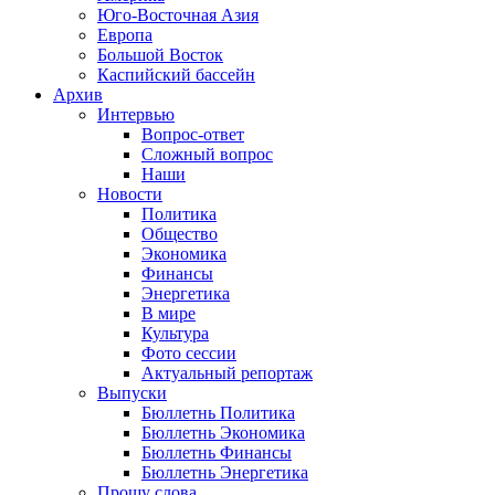
Юго-Восточная Азия
Европа
Большой Восток
Каспийский бассейн
Архив
Интервью
Вопрос-ответ
Сложный вопрос
Наши
Новости
Политика
Общество
Экономика
Финансы
Энергетика
В мире
Культура
Фото сессии
Актуальный репортаж
Выпуски
Бюллетнь Политика
Бюллетнь Экономика
Бюллетнь Финансы
Бюллетнь Энергетика
Прошу слова