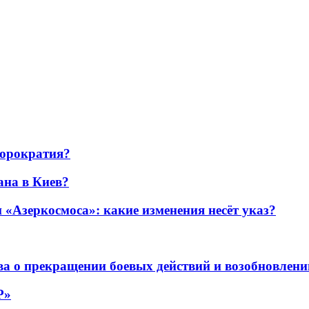
бюрократия?
ана в Киев?
«Азеркосмоса»: какие изменения несёт указ?
а о прекращении боевых действий и возобновлени
P»