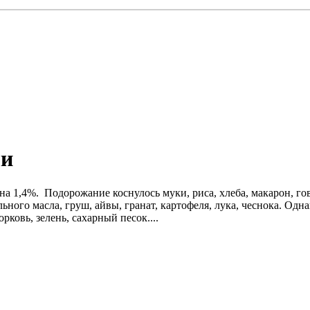
ли
на 1,4%. Подорожание коснулось муки, риса, хлеба, макарон, г
ного масла, груш, айвы, гранат, картофеля, лука, чеснока. Одна
рковь, зелень, сахарный песок....