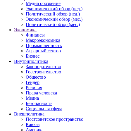
Медиа обозрение
Экономический обзор (нед.)
Политический обзор (нед.)
Экономический обзор (мес.)
Политический обзор (мес.)
Экономика
Финансы
Макроэкономика
Промышленность
Аграрный сектор
Бизнес
Внутриполитика
Законодательство
Госстроительство
Общество
Гендер
Религия
Права человека
Медиа
Безопасность
Социальная сфера
Внешполитика
Постсоветское пространство
Кавказ
Америка