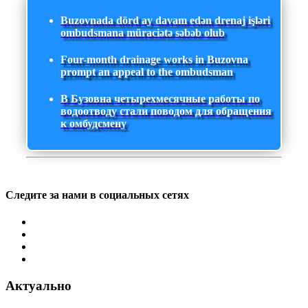
Buzovnada dörd ay davam edən drenaj işləri
ombudsmana müraciətə səbəb olub
Four-month drainage works in Buzovna
prompt an appeal to the ombudsman
В Бузовна четырехмесячные работы по
водоотводу стали поводом для обращения
к омбудсмену
Следите за нами в социальных сетях
Актуально