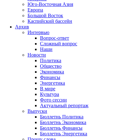
Юго-Восточная Азия
Европа
Большой Восток
Каспийский бассейн
Архив
Интервью
Вопрос-ответ
Сложный вопрос
Наши
Новости
Политика
Общество
Экономика
Финансы
Энергетика
В мире
Культура
Фото сессии
Актуальный репортаж
Выпуски
Бюллетнь Политика
Бюллетнь Экономика
Бюллетнь Финансы
Бюллетнь Энергетика
Прошу слова