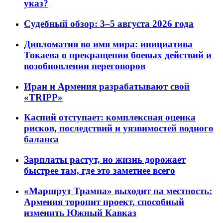
указ?
Судебный обзор: 3–5 августа 2026 года
Дипломатия во имя мира: инициатива
Токаева о прекращении боевых действий и
возобновлении переговоров
Иран и Армения разрабатывают свой
«TRIPP»
Каспий отступает: комплексная оценка
рисков, последствий и уязвимостей водного
баланса
Зарплаты растут, но жизнь дорожает
быстрее там, где это заметнее всего
«Маршрут Трампа» выходит на местность:
Армения торопит проект, способный
изменить Южный Кавказ