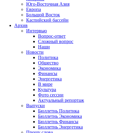
Юго-Восточная Азия
Европа
Большой Восток
Каспийский бассейн
Архив
Интервью
Вопрос-ответ
Сложный вопрос
Наши
Новости
Политика
Общество
Экономика
Финансы
Энергетика
В мире
Культура
Фото сессии
Актуальный репортаж
Выпуски
Бюллетнь Политика
Бюллетнь Экономика
Бюллетнь Финансы
Бюллетнь Энергетика
Прошу слова