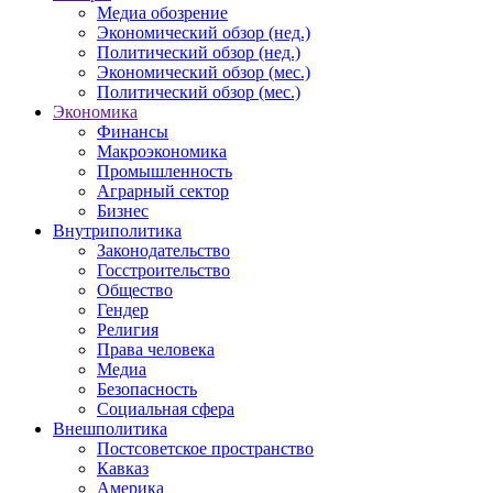
Медиа обозрение
Экономический обзор (нед.)
Политический обзор (нед.)
Экономический обзор (мес.)
Политический обзор (мес.)
Экономика
Финансы
Макроэкономика
Промышленность
Аграрный сектор
Бизнес
Внутриполитика
Законодательство
Госстроительство
Общество
Гендер
Религия
Права человека
Медиа
Безопасность
Социальная сфера
Внешполитика
Постсоветское пространство
Кавказ
Америка