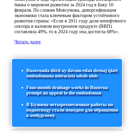
банка о мировом развитии за 2024 год в Баку 10
февраля. По словам Мовсумова, диверсификация
экономики стала ключевым фактором устойчивого
развития страны: «Если в 2011 году доля ненефтяного
сектора в валовом внутреннем продукте (ВВП)
составляла 49%, то в 2024 году она достигла 68%».
Читать далее
Buzovnada dörd ay davam edən drenaj işləri
ombudsmana müraciətə səbəb olub
Four-month drainage works in Buzovna
prompt an appeal to the ombudsman
В Бузовна четырехмесячные работы по
водоотводу стали поводом для обращения
к омбудсмену