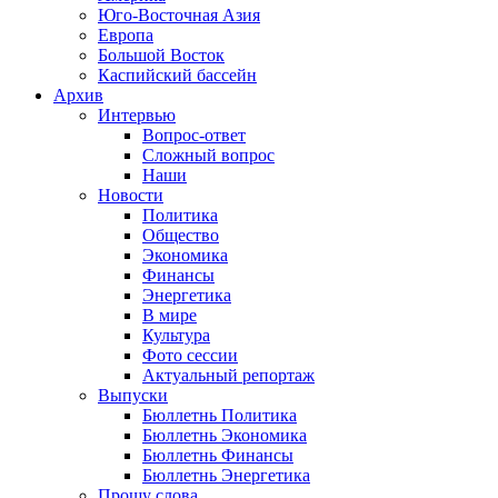
Юго-Восточная Азия
Европа
Большой Восток
Каспийский бассейн
Архив
Интервью
Вопрос-ответ
Сложный вопрос
Наши
Новости
Политика
Общество
Экономика
Финансы
Энергетика
В мире
Культура
Фото сессии
Актуальный репортаж
Выпуски
Бюллетнь Политика
Бюллетнь Экономика
Бюллетнь Финансы
Бюллетнь Энергетика
Прошу слова