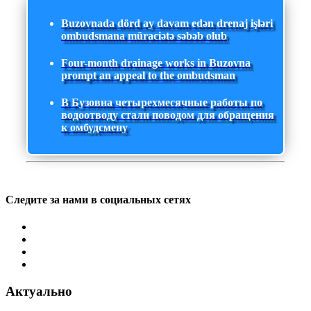
Buzovnada dörd ay davam edən drenaj işləri
ombudsmana müraciətə səbəb olub
Four-month drainage works in Buzovna
prompt an appeal to the ombudsman
В Бузовна четырехмесячные работы по
водоотводу стали поводом для обращения
к омбудсмену
Следите за нами в социальных сетях
Актуально