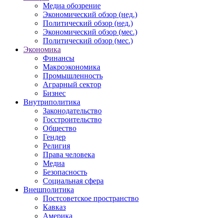
Медиа обозрение
Экономический обзор (нед.)
Политический обзор (нед.)
Экономический обзор (мес.)
Политический обзор (мес.)
Экономика
Финансы
Макроэкономика
Промышленность
Аграрный сектор
Бизнес
Внутриполитика
Законодательство
Госстроительство
Общество
Гендер
Религия
Права человека
Медиа
Безопасность
Социальная сфера
Внешполитика
Постсоветское пространство
Кавказ
Америка