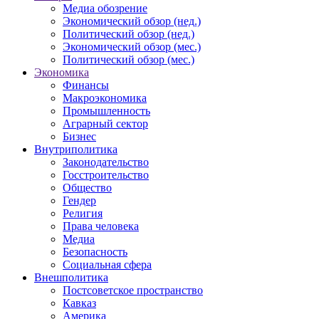
Медиа обозрение
Экономический обзор (нед.)
Политический обзор (нед.)
Экономический обзор (мес.)
Политический обзор (мес.)
Экономика
Финансы
Макроэкономика
Промышленность
Аграрный сектор
Бизнес
Внутриполитика
Законодательство
Госстроительство
Общество
Гендер
Религия
Права человека
Медиа
Безопасность
Социальная сфера
Внешполитика
Постсоветское пространство
Кавказ
Америка