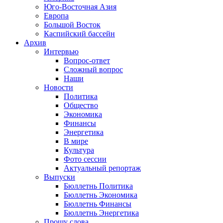
Юго-Восточная Азия
Европа
Большой Восток
Каспийский бассейн
Архив
Интервью
Вопрос-ответ
Сложный вопрос
Наши
Новости
Политика
Общество
Экономика
Финансы
Энергетика
В мире
Культура
Фото сессии
Актуальный репортаж
Выпуски
Бюллетнь Политика
Бюллетнь Экономика
Бюллетнь Финансы
Бюллетнь Энергетика
Прошу слова