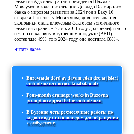
развития Администрации президента Шахмар
Мовсумов в ходе презентации Доклада Всемирного
банка о мировом развитии за 2024 год в Баку 10
февраля. По словам Мовсумова, диверсификация
экономики стала ключевым фактором устойчивого
развития страны: «Если в 2011 году доля ненефтяного
сектора в валовом внутреннем продукте (ВВП)
составляла 49%, то в 2024 году она достигла 68%».
Читать далее
Buzovnada dörd ay davam edən drenaj işləri
ombudsmana müraciətə səbəb olub
Four-month drainage works in Buzovna
prompt an appeal to the ombudsman
В Бузовна четырехмесячные работы по
водоотводу стали поводом для обращения
к омбудсмену