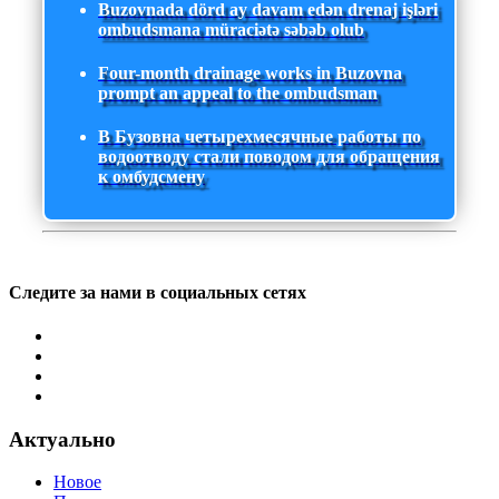
Buzovnada dörd ay davam edən drenaj işləri
ombudsmana müraciətə səbəb olub
Four-month drainage works in Buzovna
prompt an appeal to the ombudsman
В Бузовна четырехмесячные работы по
водоотводу стали поводом для обращения
к омбудсмену
Следите за нами в социальных сетях
Актуально
Новое