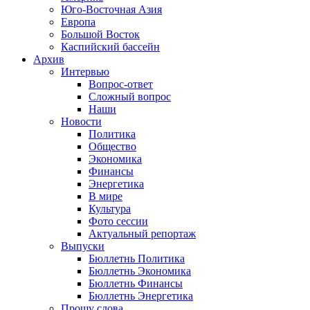
Юго-Восточная Азия
Европа
Большой Восток
Каспийский бассейн
Архив
Интервью
Вопрос-ответ
Сложный вопрос
Наши
Новости
Политика
Общество
Экономика
Финансы
Энергетика
В мире
Культура
Фото сессии
Актуальный репортаж
Выпуски
Бюллетнь Политика
Бюллетнь Экономика
Бюллетнь Финансы
Бюллетнь Энергетика
Прошу слова