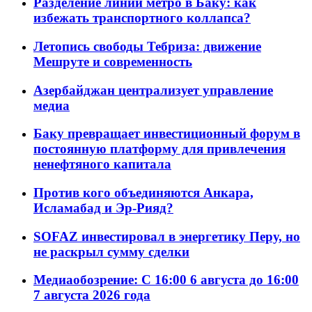
Разделение линий метро в Баку: как
избежать транспортного коллапса?
Летопись свободы Тебриза: движение
Мешруте и современность
Азербайджан централизует управление
медиа
Баку превращает инвестиционный форум в
постоянную платформу для привлечения
ненефтяного капитала
Против кого объединяются Анкара,
Исламабад и Эр-Рияд?
SOFAZ инвестировал в энергетику Перу, но
не раскрыл сумму сделки
Медиаобозрение: С 16:00 6 августа до 16:00
7 августа 2026 года