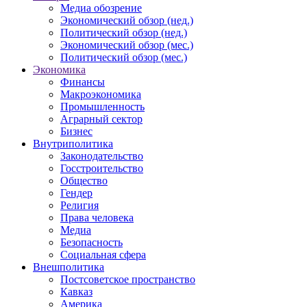
Медиа обозрение
Экономический обзор (нед.)
Политический обзор (нед.)
Экономический обзор (мес.)
Политический обзор (мес.)
Экономика
Финансы
Макроэкономика
Промышленность
Аграрный сектор
Бизнес
Внутриполитика
Законодательство
Госстроительство
Общество
Гендер
Религия
Права человека
Медиа
Безопасность
Социальная сфера
Внешполитика
Постсоветское пространство
Кавказ
Америка