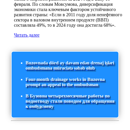
февраля. По словам Мовсумова, диверсификация
экономики стала ключевым фактором устойчивого
развития страны: «Если в 2011 году доля ненефтяного
сектора в валовом внутреннем продукте (ВВП)
составляла 49%, то в 2024 году она достигла 68%».
Читать далее
Buzovnada dörd ay davam edən drenaj işləri
ombudsmana müraciətə səbəb olub
Four-month drainage works in Buzovna
prompt an appeal to the ombudsman
В Бузовна четырехмесячные работы по
водоотводу стали поводом для обращения
к омбудсмену