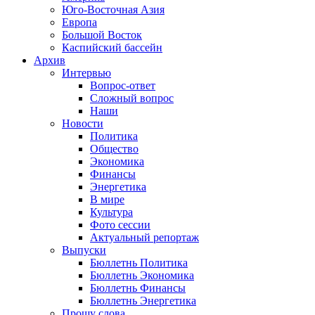
Юго-Восточная Азия
Европа
Большой Восток
Каспийский бассейн
Архив
Интервью
Вопрос-ответ
Сложный вопрос
Наши
Новости
Политика
Общество
Экономика
Финансы
Энергетика
В мире
Культура
Фото сессии
Актуальный репортаж
Выпуски
Бюллетнь Политика
Бюллетнь Экономика
Бюллетнь Финансы
Бюллетнь Энергетика
Прошу слова