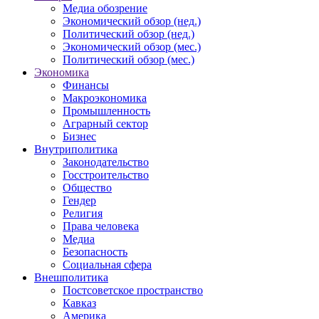
Медиа обозрение
Экономический обзор (нед.)
Политический обзор (нед.)
Экономический обзор (мес.)
Политический обзор (мес.)
Экономика
Финансы
Макроэкономика
Промышленность
Аграрный сектор
Бизнес
Внутриполитика
Законодательство
Госстроительство
Общество
Гендер
Религия
Права человека
Медиа
Безопасность
Социальная сфера
Внешполитика
Постсоветское пространство
Кавказ
Америка