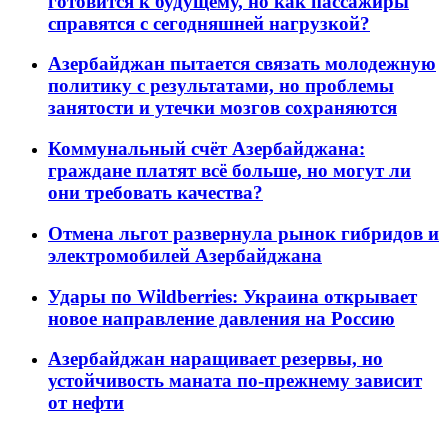
готовится к будущему, но как пассажиры
справятся с сегодняшней нагрузкой?
Азербайджан пытается связать молодежную
политику с результатами, но проблемы
занятости и утечки мозгов сохраняются
Коммунальный счёт Азербайджана:
граждане платят всё больше, но могут ли
они требовать качества?
Отмена льгот развернула рынок гибридов и
электромобилей Азербайджана
Удары по Wildberries: Украина открывает
новое направление давления на Россию
Азербайджан наращивает резервы, но
устойчивость маната по-прежнему зависит
от нефти