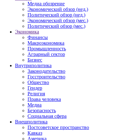
Медиа обозрение
Экономический обзор (нед.)
Политический обзор (нед.)
Экономический обзор (мес.)
Политический обзор (мес.)
Экономика
Финансы
Макроэкономика
Промышленность
Аграрный сектор
Бизнес
Внутриполитика
Законодательство
Госстроительство
Общество
Гендер
Религия
Права человека
Медиа
Безопасность
Социальная сфера
Внешполитика
Постсоветское пространство
Кавказ
Америка