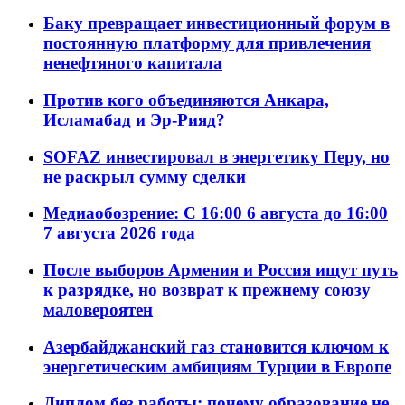
Баку превращает инвестиционный форум в
постоянную платформу для привлечения
ненефтяного капитала
Против кого объединяются Анкара,
Исламабад и Эр-Рияд?
SOFAZ инвестировал в энергетику Перу, но
не раскрыл сумму сделки
Медиаобозрение: С 16:00 6 августа до 16:00
7 августа 2026 года
После выборов Армения и Россия ищут путь
к разрядке, но возврат к прежнему союзу
маловероятен
Азербайджанский газ становится ключом к
энергетическим амбициям Турции в Европе
Диплом без работы: почему образование не