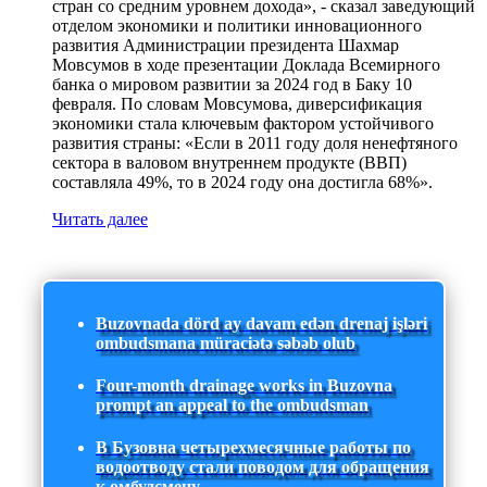
стран со средним уровнем дохода», - сказал заведующий
отделом экономики и политики инновационного
развития Администрации президента Шахмар
Мовсумов в ходе презентации Доклада Всемирного
банка о мировом развитии за 2024 год в Баку 10
февраля. По словам Мовсумова, диверсификация
экономики стала ключевым фактором устойчивого
развития страны: «Если в 2011 году доля ненефтяного
сектора в валовом внутреннем продукте (ВВП)
составляла 49%, то в 2024 году она достигла 68%».
Читать далее
Buzovnada dörd ay davam edən drenaj işləri
ombudsmana müraciətə səbəb olub
Four-month drainage works in Buzovna
prompt an appeal to the ombudsman
В Бузовна четырехмесячные работы по
водоотводу стали поводом для обращения
к омбудсмену