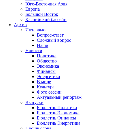
Юго-Восточная Азия
Европа
Большой Восток
Каспийский бассейн
Архив
Интервью
Вопрос-ответ
Сложный вопрос
Наши
Новости
Политика
Общество
Экономика
Финансы
Энергетика
В мире
Культура
Фото сессии
Актуальный репортаж
Выпуски
Бюллетнь Политика
Бюллетнь Экономика
Бюллетнь Финансы
Бюллетнь Энергетика
Прошу слова