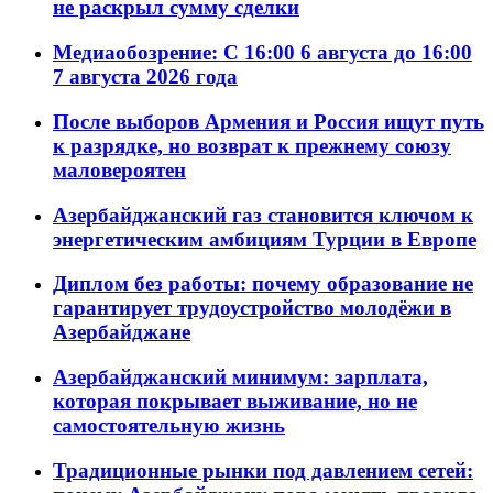
не раскрыл сумму сделки
Медиаобозрение: С 16:00 6 августа до 16:00
7 августа 2026 года
После выборов Армения и Россия ищут путь
к разрядке, но возврат к прежнему союзу
маловероятен
Азербайджанский газ становится ключом к
энергетическим амбициям Турции в Европе
Диплом без работы: почему образование не
гарантирует трудоустройство молодёжи в
Азербайджане
Азербайджанский минимум: зарплата,
которая покрывает выживание, но не
самостоятельную жизнь
Традиционные рынки под давлением сетей: