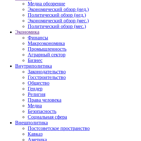
Медиа обозрение
Экономический обзор (нед.)
Политический обзор (нед.)
Экономический обзор (мес.)
Политический обзор (мес.)
Экономика
Финансы
Макроэкономика
Промышленность
Аграрный сектор
Бизнес
Внутриполитика
Законодательство
Госстроительство
Общество
Гендер
Религия
Права человека
Медиа
Безопасность
Социальная сфера
Внешполитика
Постсоветское пространство
Кавказ
Америка