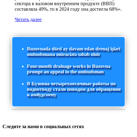
сектора в валовом внутреннем продукте (ВВП)
составляла 49%, то в 2024 году она достигла 68%».
Читать далее
Buzovnada dörd ay davam edən drenaj işləri
ombudsmana müraciətə səbəb olub
Four-month drainage works in Buzovna
prompt an appeal to the ombudsman
В Бузовна четырехмесячные работы по
водоотводу стали поводом для обращения
к омбудсмену
Следите за нами в социальных сетях