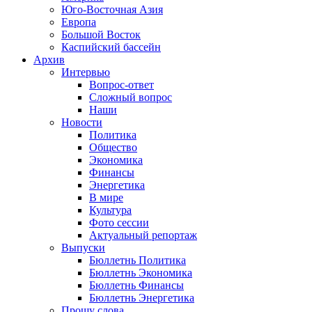
Юго-Восточная Азия
Европа
Большой Восток
Каспийский бассейн
Архив
Интервью
Вопрос-ответ
Сложный вопрос
Наши
Новости
Политика
Общество
Экономика
Финансы
Энергетика
В мире
Культура
Фото сессии
Актуальный репортаж
Выпуски
Бюллетнь Политика
Бюллетнь Экономика
Бюллетнь Финансы
Бюллетнь Энергетика
Прошу слова