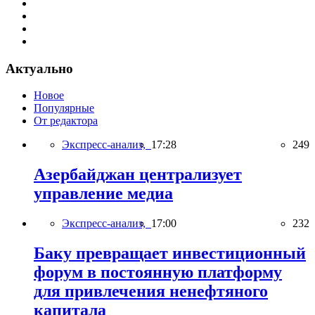
Актуально
Новое
Популярные
От редактора
Экспресс-анализ,
17:28
249
Азербайджан централизует
управление медиа
Экспресс-анализ,
17:00
232
Баку превращает инвестиционный
форум в постоянную платформу
для привлечения ненефтяного
капитала