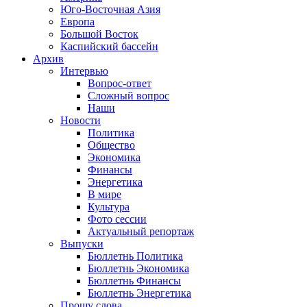
Юго-Восточная Азия
Европа
Большой Восток
Каспийский бассейн
Архив
Интервью
Вопрос-ответ
Сложный вопрос
Наши
Новости
Политика
Общество
Экономика
Финансы
Энергетика
В мире
Культура
Фото сессии
Актуальный репортаж
Выпуски
Бюллетнь Политика
Бюллетнь Экономика
Бюллетнь Финансы
Бюллетнь Энергетика
Прошу слова