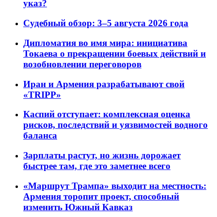
указ?
Судебный обзор: 3–5 августа 2026 года
Дипломатия во имя мира: инициатива
Токаева о прекращении боевых действий и
возобновлении переговоров
Иран и Армения разрабатывают свой
«TRIPP»
Каспий отступает: комплексная оценка
рисков, последствий и уязвимостей водного
баланса
Зарплаты растут, но жизнь дорожает
быстрее там, где это заметнее всего
«Маршрут Трампа» выходит на местность:
Армения торопит проект, способный
изменить Южный Кавказ