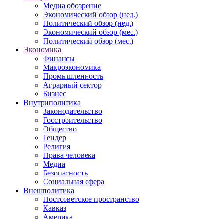
Медиа обозрение
Экономический обзор (нед.)
Политический обзор (нед.)
Экономический обзор (мес.)
Политический обзор (мес.)
Экономика
Финансы
Макроэкономика
Промышленность
Аграрный сектор
Бизнес
Внутриполитика
Законодательство
Госстроительство
Общество
Гендер
Религия
Права человека
Медиа
Безопасность
Социальная сфера
Внешполитика
Постсоветское пространство
Кавказ
Америка