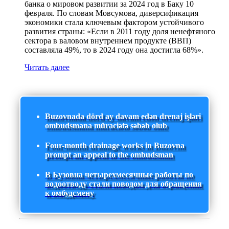
банка о мировом развитии за 2024 год в Баку 10
февраля. По словам Мовсумова, диверсификация
экономики стала ключевым фактором устойчивого
развития страны: «Если в 2011 году доля ненефтяного
сектора в валовом внутреннем продукте (ВВП)
составляла 49%, то в 2024 году она достигла 68%».
Читать далее
Buzovnada dörd ay davam edən drenaj işləri
ombudsmana müraciətə səbəb olub
Four-month drainage works in Buzovna
prompt an appeal to the ombudsman
В Бузовна четырехмесячные работы по
водоотводу стали поводом для обращения
к омбудсмену