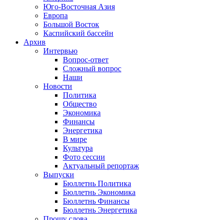
Юго-Восточная Азия
Европа
Большой Восток
Каспийский бассейн
Архив
Интервью
Вопрос-ответ
Сложный вопрос
Наши
Новости
Политика
Общество
Экономика
Финансы
Энергетика
В мире
Культура
Фото сессии
Актуальный репортаж
Выпуски
Бюллетнь Политика
Бюллетнь Экономика
Бюллетнь Финансы
Бюллетнь Энергетика
Прошу слова