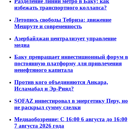
Разделение линий метро в Баку: как
избежать транспортного коллапса?
Летопись свободы Тебриза: движение
Мешруте и современность
Азербайджан централизует управление
медиа
Баку превращает инвестиционный форум в
постоянную платформу для привлечения
ненефтяного капитала
Против кого объединяются Анкара,
Исламабад и Эр-Рияд?
SOFAZ инвестировал в энергетику Перу, но
не раскрыл сумму сделки
Медиаобозрение: С 16:00 6 августа до 16:00
7 августа 2026 года