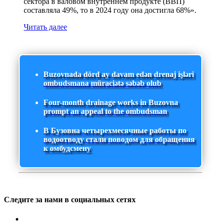
сектора в валовом внутреннем продукте (ВВП)
составляла 49%, то в 2024 году она достигла 68%».
Читать далее
Buzovnada dörd ay davam edən drenaj işləri
ombudsmana müraciətə səbəb olub
Four-month drainage works in Buzovna
prompt an appeal to the ombudsman
В Бузовна четырехмесячные работы по
водоотводу стали поводом для обращения
к омбудсмену
Следите за нами в социальных сетях