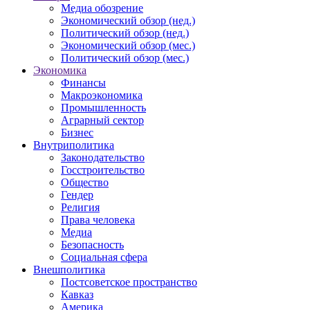
Медиа обозрение
Экономический обзор (нед.)
Политический обзор (нед.)
Экономический обзор (мес.)
Политический обзор (мес.)
Экономика
Финансы
Макроэкономика
Промышленность
Аграрный сектор
Бизнес
Внутриполитика
Законодательство
Госстроительство
Общество
Гендер
Религия
Права человека
Медиа
Безопасность
Социальная сфера
Внешполитика
Постсоветское пространство
Кавказ
Америка