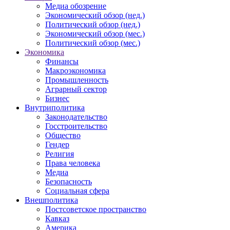
Медиа обозрение
Экономический обзор (нед.)
Политический обзор (нед.)
Экономический обзор (мес.)
Политический обзор (мес.)
Экономика
Финансы
Макроэкономика
Промышленность
Аграрный сектор
Бизнес
Внутриполитика
Законодательство
Госстроительство
Общество
Гендер
Религия
Права человека
Медиа
Безопасность
Социальная сфера
Внешполитика
Постсоветское пространство
Кавказ
Америка