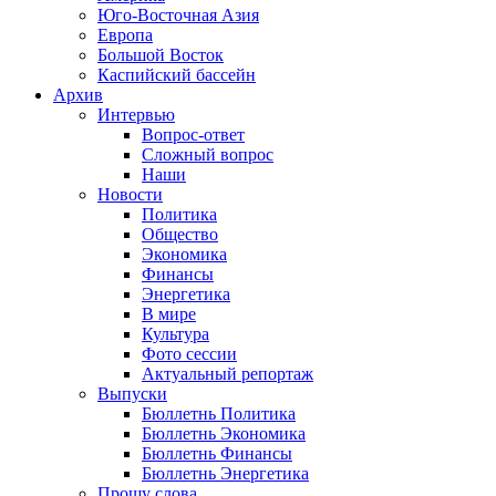
Юго-Восточная Азия
Европа
Большой Восток
Каспийский бассейн
Архив
Интервью
Вопрос-ответ
Сложный вопрос
Наши
Новости
Политика
Общество
Экономика
Финансы
Энергетика
В мире
Культура
Фото сессии
Актуальный репортаж
Выпуски
Бюллетнь Политика
Бюллетнь Экономика
Бюллетнь Финансы
Бюллетнь Энергетика
Прошу слова