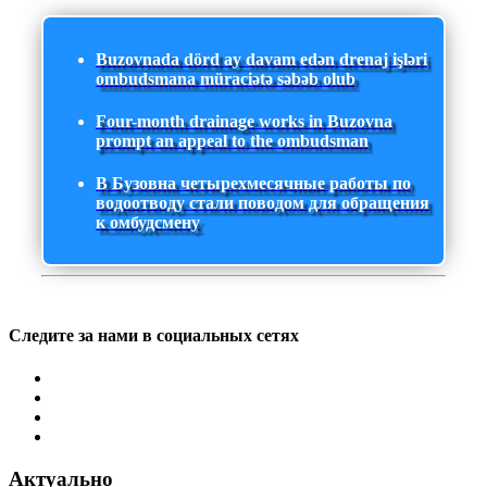
Buzovnada dörd ay davam edən drenaj işləri
ombudsmana müraciətə səbəb olub
Four-month drainage works in Buzovna
prompt an appeal to the ombudsman
В Бузовна четырехмесячные работы по
водоотводу стали поводом для обращения
к омбудсмену
Следите за нами в социальных сетях
Актуально