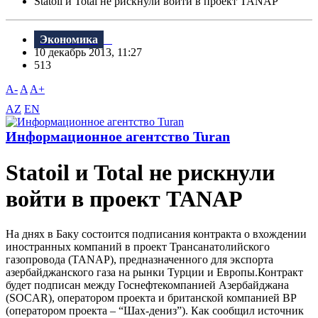
Statoil и Total не рискнули войти в проект TANAP
Экономика
10 декабрь 2013, 11:27
513
A-
A
A+
AZ
EN
Информационное агентство Turan
Statoil и Total не рискнули
войти в проект TANAP
На днях в Баку состоится подписания контракта о вхождении
иностранных компаний в проект Трансанатолийского
газопровода (TANAP), предназначенного для экспорта
азербайджанского газа на рынки Турции и Европы.Контракт
будет подписан между Госнефтекомпанией Азербайджана
(SOCAR), оператором проекта и британской компанией ВР
(оператором проекта – “Шах-дениз”). Как сообщил источник