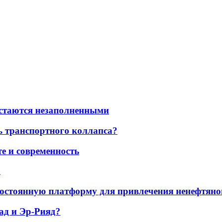
остаются незаполненными
ь транспортного коллапса?
е и современность
а
остоянную платформу для привлечения ненефтяно
ад и Эр-Рияд?