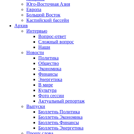
Юго-Восточная Азия
Европа
Большой Восток
Каспийский бассейн
Архив
Интервью
Вопрос-ответ
Сложный вопрос
Наши
Новости
Политика
Общество
Экономика
Финансы
Энергетика
В мире
Культура
Фото сессии
Актуальный репортаж
Выпуски
Бюллетнь Политика
Бюллетнь Экономика
Бюллетнь Финансы
Бюллетнь Энергетика
Прошу слова