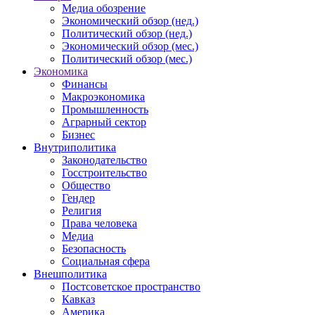
Медиа обозрение
Экономический обзор (нед.)
Политический обзор (нед.)
Экономический обзор (мес.)
Политический обзор (мес.)
Экономика
Финансы
Макроэкономика
Промышленность
Аграрный сектор
Бизнес
Внутриполитика
Законодательство
Госстроительство
Общество
Гендер
Религия
Права человека
Медиа
Безопасность
Социальная сфера
Внешполитика
Постсоветское пространство
Кавказ
Америка