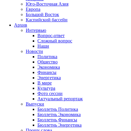
Юго-Восточная Азия
Европа
Большой Восток
Каспийский бассейн
Архив
Интервью
Вопрос-ответ
Сложный вопрос
Наши
Новости
Политика
Общество
Экономика
Финансы
Энергетика
В мире
Культура
Фото сессии
Актуальный репортаж
Выпуски
Бюллетнь Политика
Бюллетнь Экономика
Бюллетнь Финансы
Бюллетнь Энергетика
Прошу слова