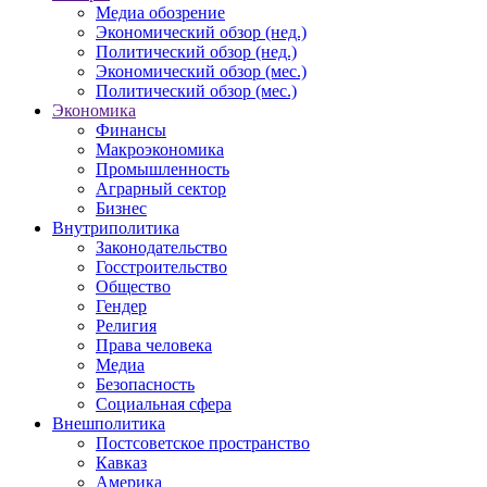
Медиа обозрение
Экономический обзор (нед.)
Политический обзор (нед.)
Экономический обзор (мес.)
Политический обзор (мес.)
Экономика
Финансы
Макроэкономика
Промышленность
Аграрный сектор
Бизнес
Внутриполитика
Законодательство
Госстроительство
Общество
Гендер
Религия
Права человека
Медиа
Безопасность
Социальная сфера
Внешполитика
Постсоветское пространство
Кавказ
Америка