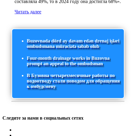
составляла 49%, то в 2024 году она достигла 68%».
Читать далее
Buzovnada dörd ay davam edən drenaj işləri
ombudsmana müraciətə səbəb olub
Four-month drainage works in Buzovna
prompt an appeal to the ombudsman
В Бузовна четырехмесячные работы по
водоотводу стали поводом для обращения
к омбудсмену
Следите за нами в социальных сетях