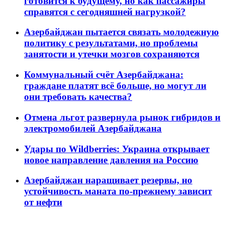
готовится к будущему, но как пассажиры
справятся с сегодняшней нагрузкой?
Азербайджан пытается связать молодежную
политику с результатами, но проблемы
занятости и утечки мозгов сохраняются
Коммунальный счёт Азербайджана:
граждане платят всё больше, но могут ли
они требовать качества?
Отмена льгот развернула рынок гибридов и
электромобилей Азербайджана
Удары по Wildberries: Украина открывает
новое направление давления на Россию
Азербайджан наращивает резервы, но
устойчивость маната по-прежнему зависит
от нефти