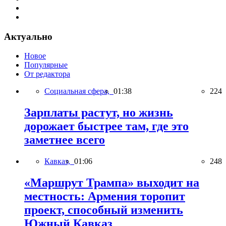
Актуально
Новое
Популярные
От редактора
Социальная сфера,
01:38
224
Зарплаты растут, но жизнь
дорожает быстрее там, где это
заметнее всего
Кавказ,
01:06
248
«Маршрут Трампа» выходит на
местность: Армения торопит
проект, способный изменить
Южный Кавказ