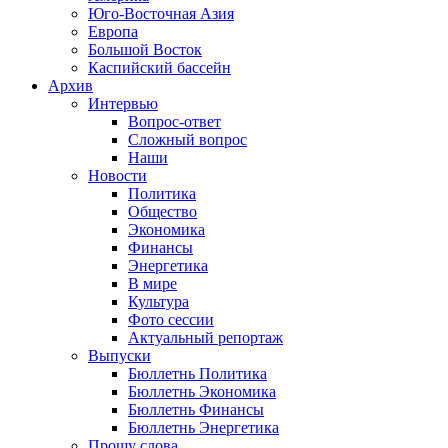
Юго-Восточная Азия
Европа
Большой Восток
Каспийский бассейн
Архив
Интервью
Вопрос-ответ
Сложный вопрос
Наши
Новости
Политика
Общество
Экономика
Финансы
Энергетика
В мире
Культура
Фото сессии
Актуальный репортаж
Выпуски
Бюллетнь Политика
Бюллетнь Экономика
Бюллетнь Финансы
Бюллетнь Энергетика
Прошу слова